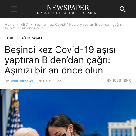
NEWSPAPER
DISCOVER THE ART OF PUBLISHING
Home
ABD
Beşinci kez Covid-19 aşısı yaptıran Biden’dan çağrı:
Aşınızı bir an önce olun
ABD
SAĞLIK-YAŞAM
Beşinci kez Covid-19 aşısı
yaptıran Biden’dan çağrı:
Aşınızı bir an önce olun
1088
0
By
usaturknews
-
26 Ekim 2022