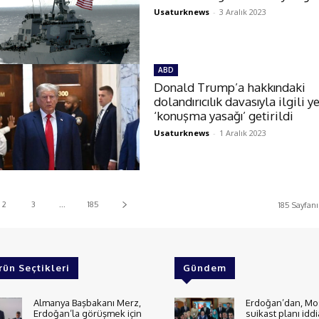
Usaturknews
-
3 Aralık 2023
ABD
Donald Trump’a hakkındaki
dolandırıcılık davasıyla ilgili 
‘konuşma yasağı’ getirildi
Usaturknews
-
1 Aralık 2023
2
3
...
185
185 Sayfanın
rün Seçtikleri
Gündem
Almanya Başbakanı Merz,
Erdoğan’dan, Mo
Erdoğan’la görüşmek için
suikast planı iddi