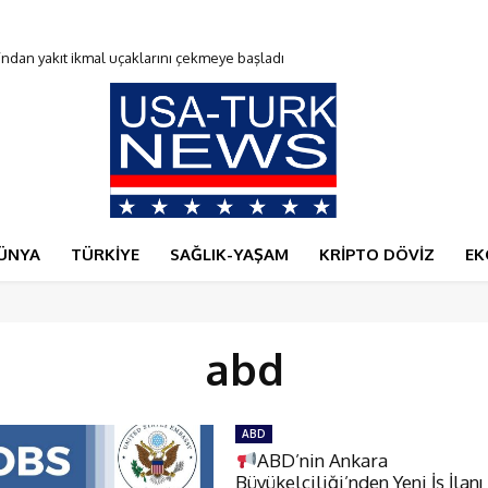
n yakıt ikmal uçaklarını çekmeye başladı
ldu
ÜNYA
TÜRKİYE
SAĞLIK-YAŞAM
KRİPTO DÖVİZ
EK
abd
ABD
ABD’nin Ankara
Büyükelçiliği’nden Yeni İş İlanı