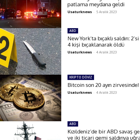
patlama meydana geldi
Usaturknews
-
5 Aralık 2023
ABD
New York’ta bıçaklı saldırı: 2’s
4 kişi bıçaklanarak öldü
Usaturknews
-
4 Aralık 2023
KRİPTO DÖVİZ
Bitcoin son 20 ayın zirvesinde!
Usaturknews
-
4 Aralık 2023
ABD
Kızıldeniz’de bir ABD savaş g
ve iki ticari gemi saldırıya uğr