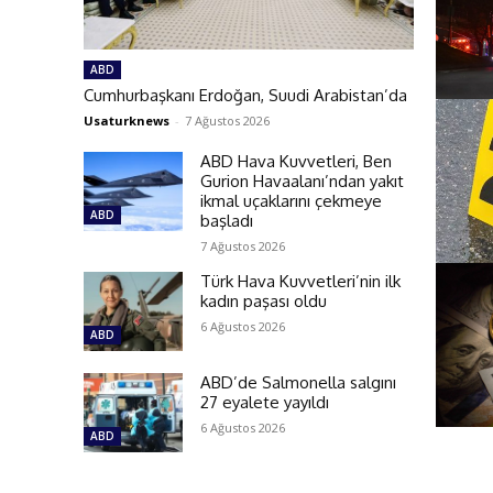
ABD
Cumhurbaşkanı Erdoğan, Suudi Arabistan’da
Usaturknews
-
7 Ağustos 2026
ABD Hava Kuvvetleri, Ben
Gurion Havaalanı’ndan yakıt
ikmal uçaklarını çekmeye
ABD
başladı
7 Ağustos 2026
Türk Hava Kuvvetleri’nin ilk
kadın paşası oldu
6 Ağustos 2026
ABD
ABD’de Salmonella salgını
27 eyalete yayıldı
6 Ağustos 2026
ABD