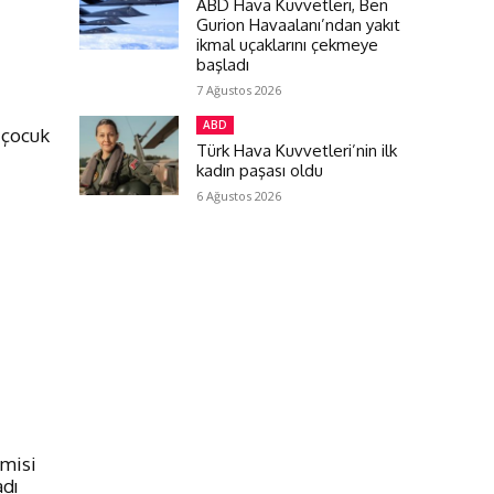
ABD Hava Kuvvetleri, Ben
Gurion Havaalanı’ndan yakıt
ikmal uçaklarını çekmeye
başladı
7 Ağustos 2026
ABD
i çocuk
Türk Hava Kuvvetleri’nin ilk
kadın paşası oldu
6 Ağustos 2026
emisi
adı