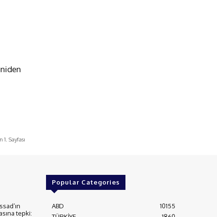
yeniden
 1. Sayfası
Popular Categories
ssad’ın
ABD
10155
asına tepki:
TÜRKİYE
1860