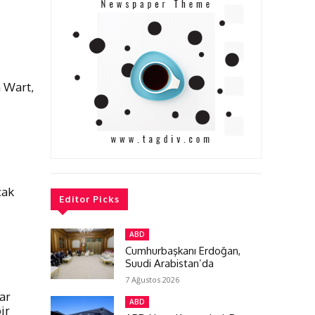
n Wart,
çak
Editor Picks
ABD
Cumhurbaşkanı Erdoğan,
Suudi Arabistan’da
7 Ağustos 2026
bar
ABD
ir