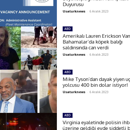
Duyurusu
Usaturknews
-
6 Aralık 2023
ABD
Amerikalı Lauren Erickson Va
Bahamalar’da köpek balığı
saldırısında can verdi
Usaturknews
-
6 Aralık 2023
ABD
Mike Tyson’dan dayak yiyen u
yolcusu 400 bin dolar istiyor!
Usaturknews
-
6 Aralık 2023
ABD
Virginia eyaletinde polisin ih
üzerine geldiği evde şiddetli b