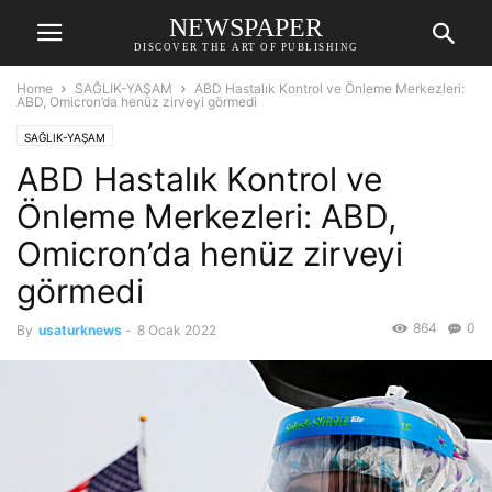
NEWSPAPER
DISCOVER THE ART OF PUBLISHING
Home
SAĞLIK-YAŞAM
ABD Hastalık Kontrol ve Önleme Merkezleri:
ABD, Omicron’da henüz zirveyi görmedi
SAĞLIK-YAŞAM
ABD Hastalık Kontrol ve
Önleme Merkezleri: ABD,
Omicron’da henüz zirveyi
görmedi
864
0
By
usaturknews
-
8 Ocak 2022