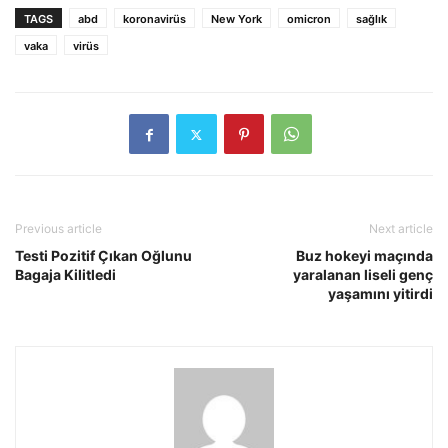
TAGS
abd
koronavirüs
New York
omicron
sağlık
vaka
virüs
Previous article
Next article
Testi Pozitif Çıkan Oğlunu
Buz hokeyi maçında
Bagaja Kilitledi
yaralanan liseli genç
yaşamını yitirdi