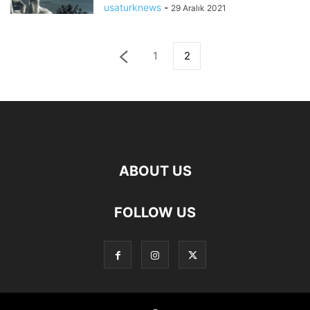
usaturknews
-
29 Aralık 2021
1
2
ABOUT US
FOLLOW US