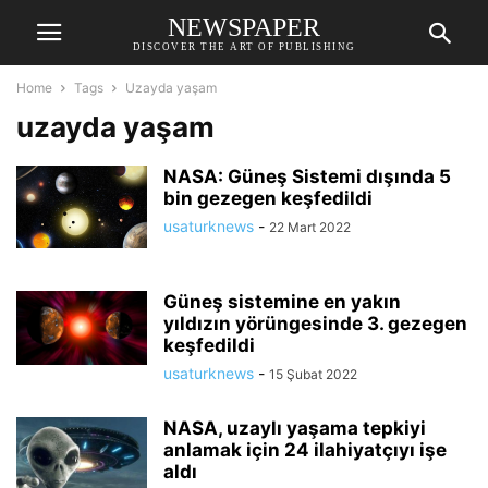
NEWSPAPER
DISCOVER THE ART OF PUBLISHING
Home
Tags
Uzayda yaşam
uzayda yaşam
NASA: Güneş Sistemi dışında 5
bin gezegen keşfedildi
usaturknews
-
22 Mart 2022
Güneş sistemine en yakın
yıldızın yörüngesinde 3. gezegen
keşfedildi
usaturknews
-
15 Şubat 2022
NASA, uzaylı yaşama tepkiyi
anlamak için 24 ilahiyatçıyı işe
aldı