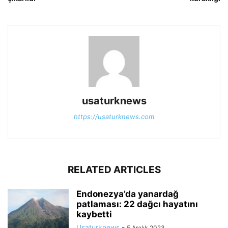
usaturknews
https://usaturknews.com
RELATED ARTICLES
Endonezya’da yanardağ
patlaması: 22 dağcı hayatını
kaybetti
Usaturknews
-
5 Aralık 2023