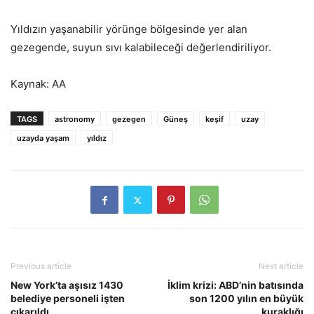
Yıldızın yaşanabilir yörünge bölgesinde yer alan
gezegende, suyun sıvı kalabileceği değerlendiriliyor.
Kaynak: AA
TAGS
astronomy
gezegen
Güneş
keşif
uzay
uzayda yaşam
yıldız
Previous article
Next article
New York’ta aşısız 1430
İklim krizi: ABD’nin batısında
belediye personeli işten
son 1200 yılın en büyük
çıkarıldı
kuraklığı