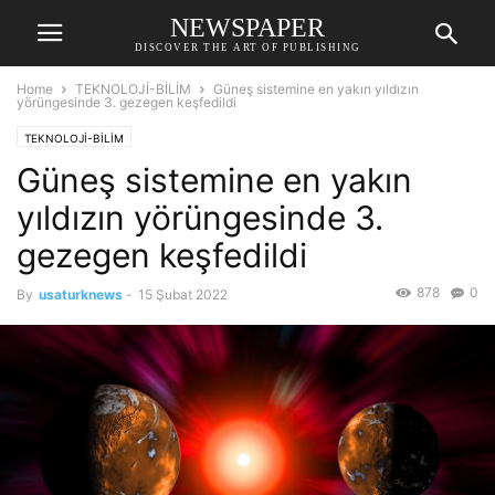
NEWSPAPER
DISCOVER THE ART OF PUBLISHING
Home
TEKNOLOJİ-BİLİM
Güneş sistemine en yakın yıldızın
yörüngesinde 3. gezegen keşfedildi
TEKNOLOJİ-BİLİM
Güneş sistemine en yakın
yıldızın yörüngesinde 3.
gezegen keşfedildi
878
0
By
usaturknews
-
15 Şubat 2022