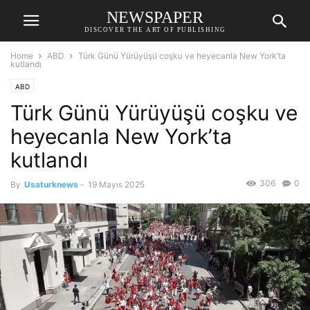
NEWSPAPER
DISCOVER THE ART OF PUBLISHING
Home
ABD
Türk Günü Yürüyüşü coşku ve heyecanla New York’ta
kutlandı
ABD
Türk Günü Yürüyüşü coşku ve
heyecanla New York’ta
kutlandı
306
0
By
Usaturknews
-
19 Mayıs 2025