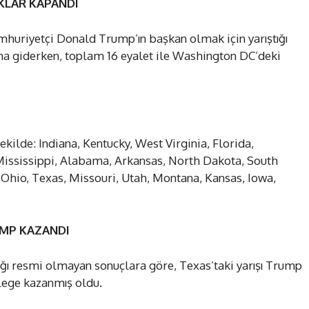
IKLAR KAPANDI
uriyetçi Donald Trump’ın başkan olmak için yarıştığı
ına giderken, toplam 16 eyalet ile Washington DC’deki
kilde: Indiana, Kentucky, West Virginia, Florida,
ississippi, Alabama, Arkansas, North Dakota, South
Ohio, Texas, Missouri, Utah, Montana, Kansas, Iowa,
UMP KAZANDI
ığı resmi olmayan sonuçlara göre, Texas’taki yarışı Trump
lege kazanmış oldu.