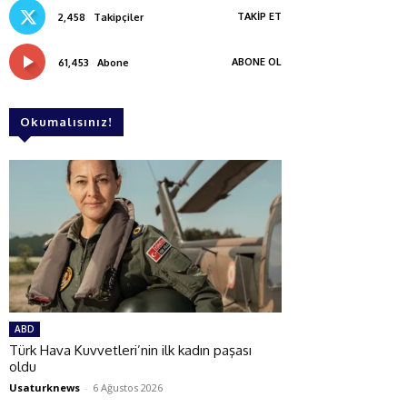
TAKIP ET
2,458
Takipçiler
ABONE OL
61,453
Abone
Okumalısınız!
ABD
Türk Hava Kuvvetleri’nin ilk kadın paşası
oldu
Usaturknews
-
6 Ağustos 2026