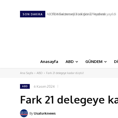
18. New Jersey Türk Günü Festivali
SON DAKIKA
Anasayfa
ABD
GÜNDEM
D
Ana Sayfa
ABD
Fark 21 delegeye kadar düştü!
6 Kasım 2024
ABD
Fark 21 delegeye k
By
Usaturknews