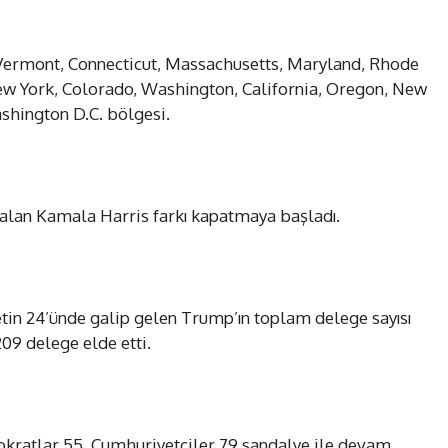
e: Vermont, Connecticut, Massachusetts, Maryland, Rhode
 New York, Colorado, Washington, California, Oregon, New
shington D.C. bölgesi.
 alan Kamala Harris farkı kapatmaya başladı.
in 24’ünde galip gelen Trump’ın toplam delege sayısı
09 delege elde etti.
M
kratlar 55, Cumhuriyetçiler 79 sandalye ile devam