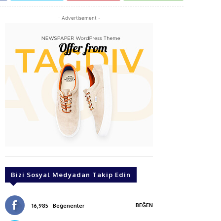
- Advertisement -
Bizi Sosyal Medyadan Takip Edin
BEĞEN
16,985
Beğenenler