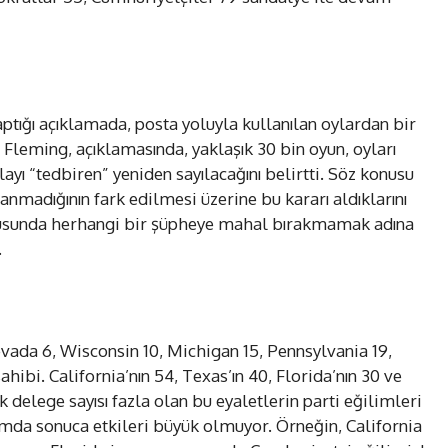
ptığı açıklamada, posta yoluyla kullanılan oylardan bir
Fleming, açıklamasında, yaklaşık 30 bin oyun, oyları
ı “tedbiren” yeniden sayılacağını belirtti. Söz konusu
nmadığının fark edilmesi üzerine bu kararı aldıklarını
usunda herhangi bir şüpheye mahal bırakmamak adına
.
evada 6, Wisconsin 10, Michigan 15, Pennsylvania 19,
hibi. California’nın 54, Texas’ın 40, Florida’nın 30 ve
delege sayısı fazla olan bu eyaletlerin parti eğilimleri
amda sonuca etkileri büyük olmuyor. Örneğin, California