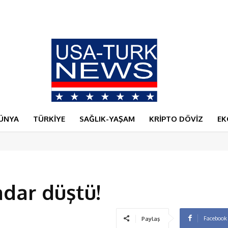
ÜNYA
TÜRKİYE
SAĞLIK-YAŞAM
KRİPTO DÖVİZ
EK
adar düştü!
Facebook
Paylaş