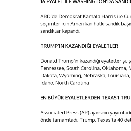
16 EYALET İLE WASHINGTON’DA SAND
ABD’de Demokrat Kamala Harris ile Cumh
seçimler için Amerikan halkı sandık baş
sandıklar kapandı.
TRUMP’IN KAZANDIĞI EYALETLER
Donald Trump’ın kazandığı eyaletler şu şe
Tennessee, South Carolina, Oklahoma, M
Dakota, Wyoming, Nebraska, Louisiana, 
Idaho, North Carolina
EN BÜYÜK EYALETLERDEN TEXAS’I TR
Associated Press (AP) ajansının yayımlad
önde tamamladı. Trump, Texas’ta 40 de