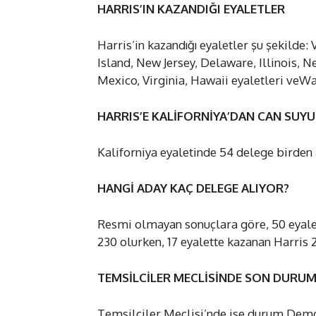
HARRIS’IN KAZANDIĞI EYALETLER
Harris’in kazandığı eyaletler şu şekild
Island, New Jersey, Delaware, Illinois,
Mexico, Virginia, Hawaii eyaletleri veWa
HARRIS’E KALİFORNİYA’DAN CAN SUYU
Kaliforniya eyaletinde 54 delege birden
HANGİ ADAY KAÇ DELEGE ALIYOR?
Resmi olmayan sonuçlara göre, 50 eyalet
230 olurken, 17 eyalette kazanan Harris 2
TEMSİLCİLER MECLİSİNDE SON DURU
Temsilciler Meclisi’nde ise durum Demo