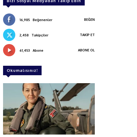
Bizi Sosyal Medyadan Takip Edin
BEĞEN
16,985
Beğenenler
TAKIP ET
2,458
Takipçiler
ABONE OL
61,453
Abone
Okumalısınız!