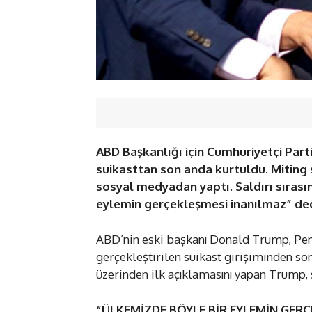
ABD Başkanlığı için Cumhuriyetçi Par
suikasttan son anda kurtuldu. Miting
sosyal medyadan yaptı. Saldırı sırası
eylemin gerçekleşmesi inanılmaz” ded
ABD’nin eski başkanı Donald Trump, Pen
gerçekleştirilen suikast girişiminden s
üzerinden ilk açıklamasını yapan Trump, sa
“ÜLKEMİZDE BÖYLE BİR EYLEMİN GER