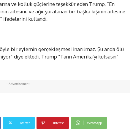
anlarına ve kolluk güçlerine teşekkür eden Trump, “En
nin ailesine ve ağır yaralanan bir başka kişinin ailesine
 ifadelerini kullandı.
yle bir eylemin gerçekleşmesi inanılmaz. Şu anda ölü
miyor” diye ekledi. Trump “Tanrı Amerika’yı kutsasın”
- Advertisement -
Twitter
Pinterest
WhatsApp