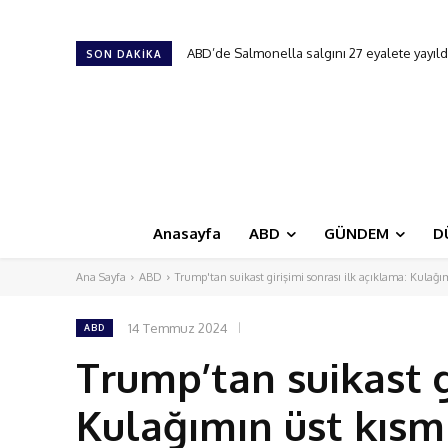
ABD’de Salmonella salgını 27 eyalete yayıldı
18. New Jersey Türk Günü Festivali
SON DAKIKA
Anasayfa
ABD
GÜNDEM
D
Ana Sayfa
ABD
Trump'tan suikast girişimi sonrası ilk açıklama: Kulağımı
14 Temmuz 2024
ABD
Trump’tan suikast g
Kulağımın üst kısmı