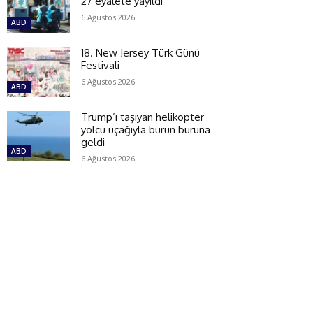
27 eyalete yayıldı
6 Ağustos 2026
ABD
18. New Jersey Türk Günü
Festivali
6 Ağustos 2026
ABD
Trump’ı taşıyan helikopter
yolcu uçağıyla burun buruna
geldi
ABD
6 Ağustos 2026