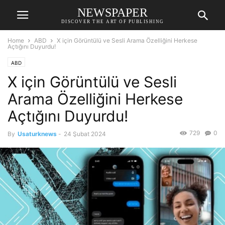
NEWSPAPER
DISCOVER THE ART OF PUBLISHING
Home
ABD
X için Görüntülü ve Sesli Arama Özelliğini Herkese
Açtığını Duyurdu!
ABD
X için Görüntülü ve Sesli
Arama Özelliğini Herkese
Açtığını Duyurdu!
729
0
By
Usaturknews
-
24 Şubat 2024