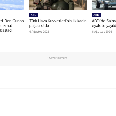
ABD
ABD
i, Ben Gurion
Türk Hava Kuvvetleri’nin ilk kadın
ABD’de Salmon
t ikmal
paşası oldu
eyalete yayıld
 başladı
6 Ağustos 2026
6 Ağustos 2026
- Advertisement -