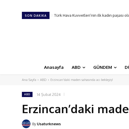
Türk Hava Kuvvetleri’nin ilk kadın paşası ol
SON DAKIKA
Anasayfa
ABD
GÜNDEM
D
Ana Sayfa
ABD
Erzincan'daki maden sahasında acı bekleyiş!
14 Şubat 2024
ABD
Erzincan’daki made
By
Usaturknews