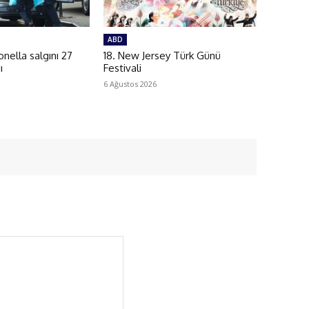
ABD
ella salgını 27
18. New Jersey Türk Günü
ı
Festivali
6 Ağustos 2026