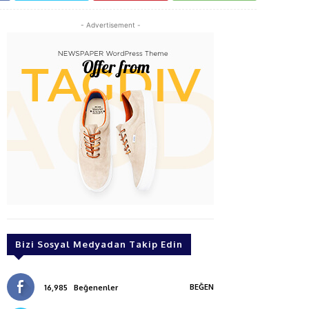
- Advertisement -
Bizi Sosyal Medyadan Takip Edin
BEĞEN
16,985
Beğenenler