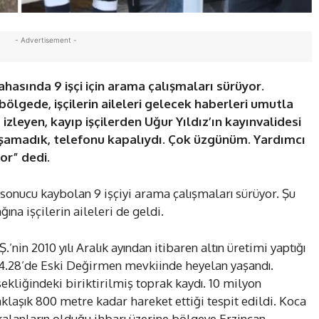
- Advertisement -
asında 9 işçi için arama çalışmaları sürüyor.
ölgede, işçilerin aileleri gelecek haberleri umutla
 izleyen, kayıp işçilerden Uğur Yıldız’ın kayınvalidesi
ulaşamadık, telefonu kapalıydı. Çok üzgünüm. Yardımcı
or” dedi.
sonucu kaybolan 9 işçiyi arama çalışmaları sürüyor. Şu
na işçilerin aileleri de geldi.
nin 2010 yılı Aralık ayından itibaren altın üretimi yaptığı
14.28’de Eski Değirmen mevkiinde heyelan yaşandı.
kliğindeki biriktirilmiş toprak kaydı. 10 milyon
laşık 800 metre kadar hareket ettiği tespit edildi. Koca
kalanların olduğu ihbarı üzerine bölgeye Erzincan