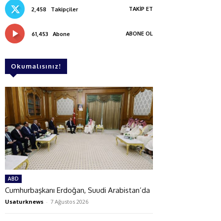
TAKIP ET
2,458
Takipçiler
ABONE OL
61,453
Abone
Okumalısınız!
ABD
Cumhurbaşkanı Erdoğan, Suudi Arabistan’da
Usaturknews
-
7 Ağustos 2026