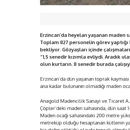
Erzincan’da heyelan yaşanan maden sah
Toplam 827 personelin görev yaptığı b
bekliyor. Gözyaşları içinde çalışmaları
“1,5 senedir kızımla evliydi. Aradık 
olun kurtarın. 8 senedir burada çalışıy
Erzincan’da dün yaşanan toprak kayması 
ana kadar bulunanın olmadığı maden ocağı
Anagold Madencilik Sanayi ve Ticaret A.Ş.’
Çöpler’deki maden sahasında, dün saat 
Maden ocağı sahasındaki 200 metre yükse
metreküp olduğu hesaplanan kütlenin yak
bir dağın çöktüğü olayda toprak altında 