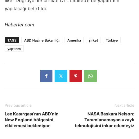
İlker Doğruyol ile birlikte CTL Limited’e de yaptırımın
yapılacağı belirtildi.
Haberler.com
TAGS
ABD Hazine Bakanlığı
Amerika
şirket
Türkiye
yaptırım
Previous article
Next article
Lee Kasırgası’nın ABD’nin
NASA Başkanı Nelson:
New England bölgesini
Tanımlanamayan uzaylı
etkilemesi bekleniyor
teknolojisini inkar edemeyiz