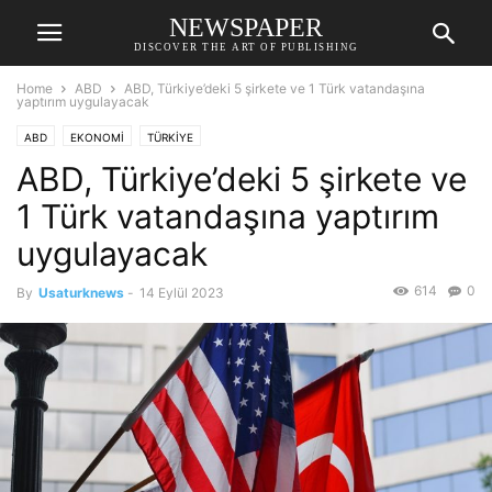
NEWSPAPER
DISCOVER THE ART OF PUBLISHING
Home
ABD
ABD, Türkiye’deki 5 şirkete ve 1 Türk vatandaşına
yaptırım uygulayacak
ABD
EKONOMİ
TÜRKİYE
ABD, Türkiye’deki 5 şirkete ve
1 Türk vatandaşına yaptırım
uygulayacak
614
0
By
Usaturknews
-
14 Eylül 2023