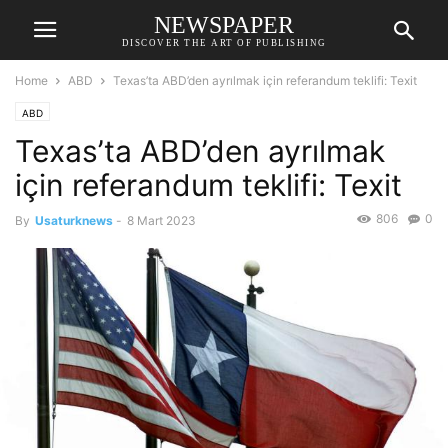
NEWSPAPER
DISCOVER THE ART OF PUBLISHING
Home
ABD
Texas’ta ABD’den ayrılmak için referandum teklifi: Texit
ABD
Texas’ta ABD’den ayrılmak
için referandum teklifi: Texit
806
0
By
Usaturknews
-
8 Mart 2023