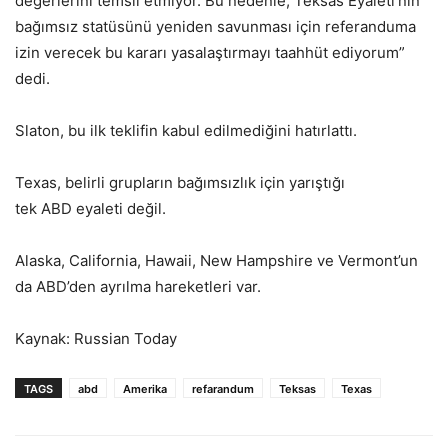
değerlerini temsil etmiyor. Bu nedenle, Teksas Eyaleti’nin
bağımsız statüsünü yeniden savunması için referanduma
izin verecek bu kararı yasalaştırmayı taahhüt ediyorum”
dedi.
Slaton, bu ilk teklifin kabul edilmediğini hatırlattı.
Texas, belirli grupların bağımsızlık için yarıştığı
tek ABD eyaleti değil.
Alaska, California, Hawaii, New Hampshire ve Vermont’un
da ABD’den ayrılma hareketleri var.
Kaynak: Russian Today
TAGS
abd
Amerika
refarandum
Teksas
Texas