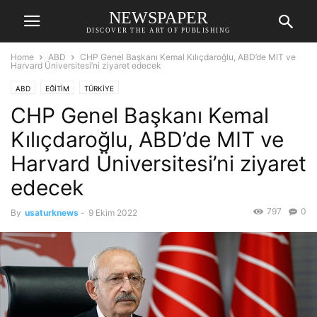
NEWSPAPER
DISCOVER THE ART OF PUBLISHING
Home
ABD
CHP Genel Başkanı Kemal Kılıçdaroğlu, ABD’de MIT ve
Harvard Üniversitesi’ni ziyaret edecek
ABD
EĞİTİM
TÜRKİYE
CHP Genel Başkanı Kemal
Kılıçdaroğlu, ABD’de MIT ve
Harvard Üniversitesi’ni ziyaret
edecek
797
0
By
usaturknews
-
9 Ekim 2022