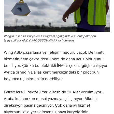
Wing’in insansız kuryeleri 1 kilogram ağırlığındaki küçük paketleri
taşıyabiliyor
ANDY JACOBSOHN/AFP or licensors
Wing ABD pazarlama ve iletişim müdürü Jacob Demmitt,
hizmetin hem çevre dostu hem de daha ucuz olduğunu
belirtiyor. Çünkü bu elektrikli İHA’lar çok az güçle çalışıyor.
Ayrıca örneğin Dallas kent merkezindeki bir pilot gün
boyunca uçuşları takip edebiliyor
Fytrex İcra Direktörü Yariv Bash de “İHA’lar yorulmuyor.
Araba kullanırken mesaj yazmaya çalışmıyor. Alkollü
direksiyon başına geçmiyor. Çok daha iyi hizmet
alıyorsunuz” diyerek insansız hava kuryelerinin