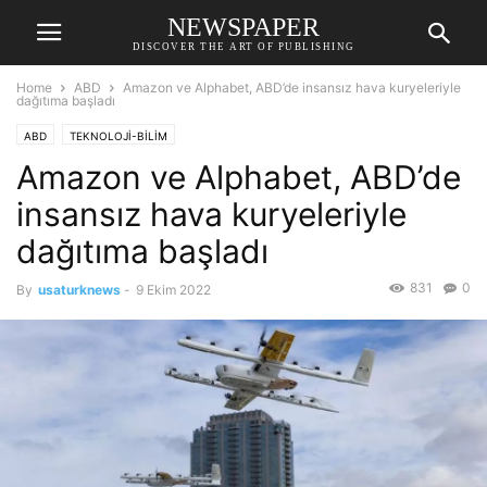
NEWSPAPER
DISCOVER THE ART OF PUBLISHING
Home
ABD
Amazon ve Alphabet, ABD’de insansız hava kuryeleriyle
dağıtıma başladı
ABD
TEKNOLOJİ-BİLİM
Amazon ve Alphabet, ABD’de
insansız hava kuryeleriyle
dağıtıma başladı
831
0
By
usaturknews
-
9 Ekim 2022