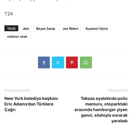
T24
TAGS
abd
Beyaz Saray
Joe Biden
Kıyamet Günü
nükleer silah
Previous article
Next article
New York belediye başkanı
Teksas eyaletinde polis
Eric Adams’dan Türklere
memuru, otoparktaki
Çağrı
aracında hamburger yiyen
genci, silahıyla vurarak
yaraladı