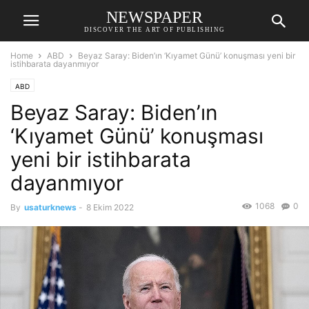
NEWSPAPER
DISCOVER THE ART OF PUBLISHING
Home
ABD
Beyaz Saray: Biden’ın ‘Kıyamet Günü’ konuşması yeni bir
istihbarata dayanmıyor
ABD
Beyaz Saray: Biden’ın
‘Kıyamet Günü’ konuşması
yeni bir istihbarata
dayanmıyor
1068
0
By
usaturknews
-
8 Ekim 2022