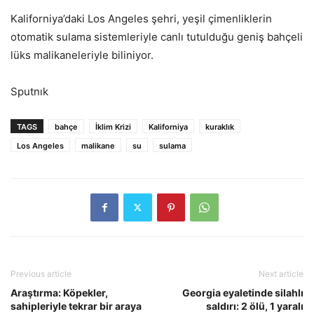
Kaliforniya’daki Los Angeles şehri, yeşil çimenliklerin
otomatik sulama sistemleriyle canlı tutulduğu geniş bahçeli
lüks malikaneleriyle biliniyor.
Sputnık
TAGS
bahçe
İklim Krizi
Kaliforniya
kuraklık
Los Angeles
malikane
su
sulama
Previous article
Next article
Araştırma: Köpekler,
Georgia eyaletinde silahlı
sahipleriyle tekrar bir araya
saldırı: 2 ölü, 1 yaralı