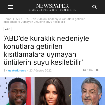
NEWSPAPER
DISCOVER THE ART OF PUBLISHING
Home
ABD
‘ABD’de kuraklık nedeniyle konutlara getirilen
kısıtlamalara uymayan ünlülerin suyu kesilebilir’
ABD
‘ABD’de kuraklık nedeniyle
konutlara getirilen
kısıtlamalara uymayan
ünlülerin suyu kesilebilir’
1162
0
By
usaturknews
-
23 Ağustos 2022