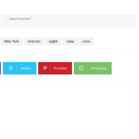
- Advertisement -
New York
omicron
sağlık
vaka
virüs
Twitter
Pinterest
WhatsApp