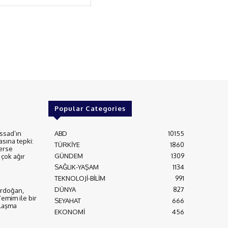
Popular Categories
ssad’ın
ABD
10155
asına tepki:
TÜRKİYE
1860
erse
GÜNDEM
1309
çok ağır
SAĞLIK-YAŞAM
1134
TEKNOLOJİ-BİLİM
991
DÜNYA
827
rdoğan,
Temim ile bir
SEYAHAT
666
nlaşma
EKONOMİ
456