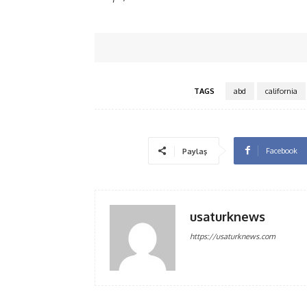
TAGS
abd
california
Facebook
Paylaş
usaturknews
https://usaturknews.com