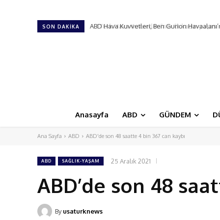
Türk Hava Kuvvetleri’nin ilk kadın paşası ol
SON DAKIKA
Anasayfa
ABD
GÜNDEM
D
Ana Sayfa
ABD
ABD'de son 48 saatte 4 bin 367 can kaybı
25 Aralık 2021
ABD
SAĞLIK-YAŞAM
ABD’de son 48 saat
By
usaturknews