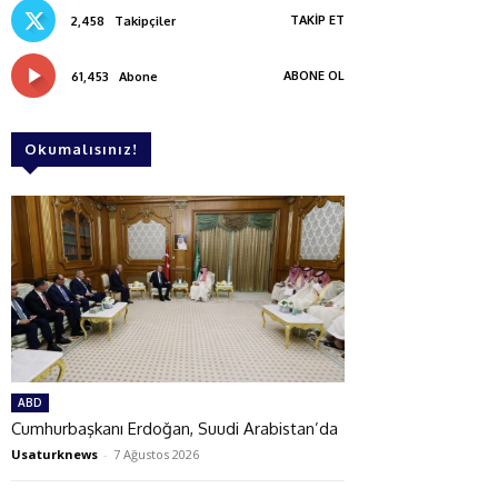
TAKIP ET
2,458
Takipçiler
ABONE OL
61,453
Abone
Okumalısınız!
ABD
Cumhurbaşkanı Erdoğan, Suudi Arabistan’da
Usaturknews
-
7 Ağustos 2026