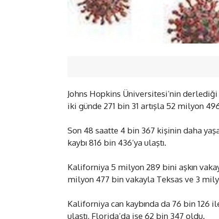
Johns Hopkins Üniversitesi’nin derlediği 
iki günde 271 bin 31 artışla 52 milyon 496 
Son 48 saatte 4 bin 367 kişinin daha yaş
kaybı 816 bin 436’ya ulaştı.
Kaliforniya 5 milyon 289 bini aşkın vakayl
milyon 477 bin vakayla Teksas ve 3 milyo
Kaliforniya can kaybında da 76 bin 126 i
ulaştı, Florida’da ise 62 bin 347 oldu.