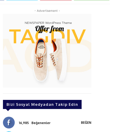
- Advertisement -
Bizi Sosyal Medyadan Takip Edin
BEĞEN
16,985
Beğenenler