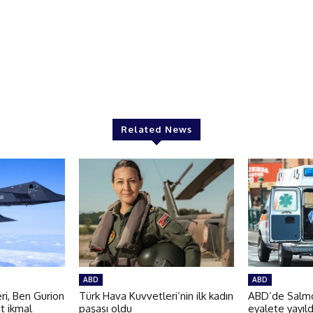
Related News
ABD
ABD
i, Ben Gurion
Türk Hava Kuvvetleri’nin ilk kadın
ABD’de Salmon
t ikmal
paşası oldu
eyalete yayıld