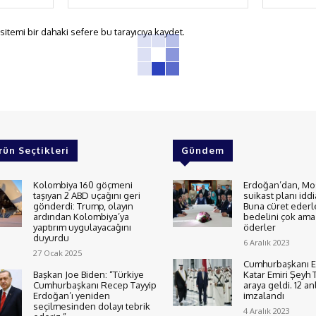
Posta:*
itemi bir dahaki sefere bu tarayıcıya kaydet.
rün Seçtikleri
Gündem
Kolombiya 160 göçmeni
Erdoğan’dan, Mo
taşıyan 2 ABD uçağını geri
suikast planı iddi
gönderdi: Trump, olayın
Buna cüret ederl
ardından Kolombiya’ya
bedelini çok ama 
yaptırım uygulayacağını
öderler
duyurdu
6 Aralık 2023
27 Ocak 2025
Cumhurbaşkanı E
Başkan Joe Biden: “Türkiye
Katar Emiri Şeyh 
Cumhurbaşkanı Recep Tayyip
araya geldi. 12 a
Erdoğan’ı yeniden
imzalandı
seçilmesinden dolayı tebrik
4 Aralık 2023