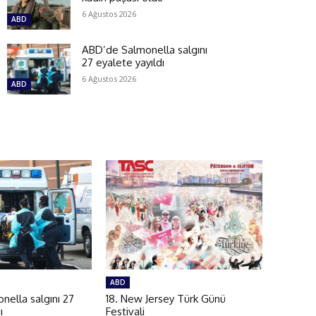
6 Ağustos 2026
ABD
ABD’de Salmonella salgını
27 eyalete yayıldı
6 Ağustos 2026
ABD
ABD
ella salgını 27
18. New Jersey Türk Günü
ı
Festivali