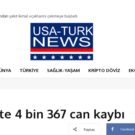
du
ÜNYA
TÜRKİYE
SAĞLIK-YAŞAM
KRİPTO DÖVİZ
EK
te 4 bin 367 can kaybı
Facebook
Paylaş