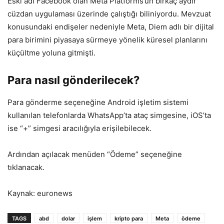
Eski adı Facebook olan Meta Platforms’un birkaç aydır
cüzdan uygulaması üzerinde çalıştığı biliniyordu. Mevzuat
konusundaki endişeler nedeniyle Meta, Diem adlı bir dijital
para birimini piyasaya sürmeye yönelik küresel planlarını
küçültme yoluna gitmişti.
Para nasıl gönderilecek?
Para gönderme seçeneğine Android işletim sistemi
kullanılan telefonlarda WhatsApp’ta ataç simgesine, iOS’ta
ise “+” simgesi aracılığıyla erişilebilecek.
Ardından açılacak menüden “Ödeme” seçeneğine
tıklanacak.
Kaynak: euronews
TAGS
abd
dolar
işlem
kripto para
Meta
ödeme