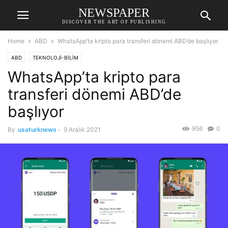
NEWSPAPER
DISCOVER THE ART OF PUBLISHING
Home
ABD
WhatsApp’ta kripto para transferi dönemi ABD’de başlıyor
ABD
TEKNOLOJİ-BİLİM
WhatsApp’ta kripto para
transferi dönemi ABD’de
başlıyor
956
0
By
usaturknews
-
9 Aralık 2021