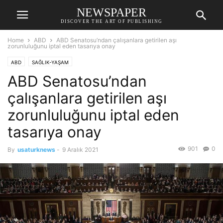
NEWSPAPER
DISCOVER THE ART OF PUBLISHING
Home
ABD
ABD Senatosu’ndan çalışanlara getirilen aşı
zorunluluğunu iptal eden tasarıya onay
ABD
SAĞLIK-YAŞAM
ABD Senatosu’ndan
çalışanlara getirilen aşı
zorunluluğunu iptal eden
tasarıya onay
901
0
By
usaturknews
-
9 Aralık 2021