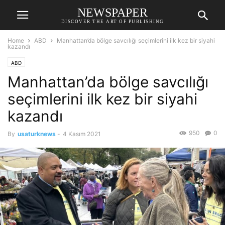
NEWSPAPER
DISCOVER THE ART OF PUBLISHING
Home
ABD
Manhattan’da bölge savcılığı seçimlerini ilk kez bir siyahi
kazandı
ABD
Manhattan’da bölge savcılığı
seçimlerini ilk kez bir siyahi
kazandı
950
0
By
usaturknews
-
4 Kasım 2021