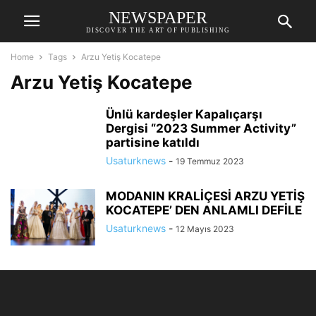
NEWSPAPER
DISCOVER THE ART OF PUBLISHING
Home
Tags
Arzu Yetiş Kocatepe
Arzu Yetiş Kocatepe
Ünlü kardeşler Kapalıçarşı
Dergisi “2023 Summer Activity”
partisine katıldı
Usaturknews
-
19 Temmuz 2023
MODANIN KRALİÇESİ ARZU YETİŞ
KOCATEPE’ DEN ANLAMLI DEFİLE
Usaturknews
-
12 Mayıs 2023