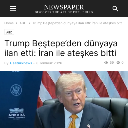
NEWSPAPER
DISCOVER THE ART OF PUBLISHING
Home
ABD
Trump Beştepe’den dünyaya ilan etti: İran ile ateşkes bitti
ABD
Trump Beştepe’den dünyaya
ilan etti: İran ile ateşkes bitti
59
0
By
Usaturknews
-
8 Temmuz 2026