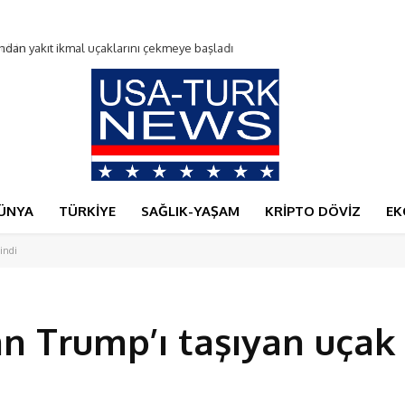
du
ÜNYA
TÜRKİYE
SAĞLIK-YAŞAM
KRİPTO DÖVİZ
EK
indi
n Trump’ı taşıyan uçak