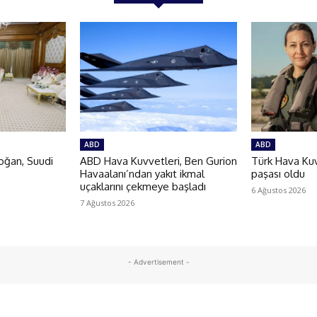
ABD
ABD
oğan, Suudi
ABD Hava Kuvvetleri, Ben Gurion
Türk Hava Kuvv
Havaalanı’ndan yakıt ikmal
paşası oldu
uçaklarını çekmeye başladı
6 Ağustos 2026
7 Ağustos 2026
- Advertisement -