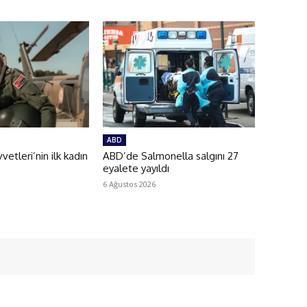
ABD
etleri’nin ilk kadın
ABD’de Salmonella salgını 27
eyalete yayıldı
6 Ağustos 2026