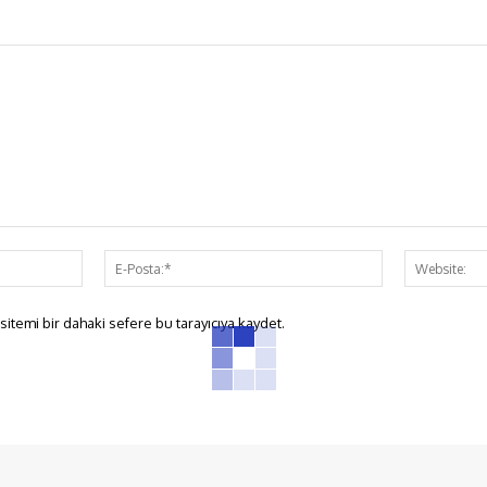
İsim:*
E-
Posta:*
itemi bir dahaki sefere bu tarayıcıya kaydet.