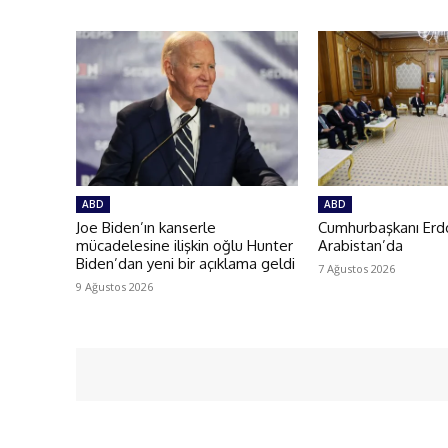
ABD
ABD
Joe Biden’ın kanserle
Cumhurbaşkanı Erd
mücadelesine ilişkin oğlu Hunter
Arabistan’da
Biden’dan yeni bir açıklama geldi
7 Ağustos 2026
9 Ağustos 2026