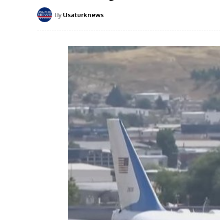
By
Usaturknews