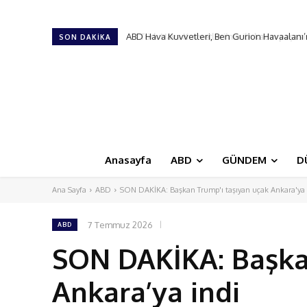
Türk Hava Kuvvetleri’nin ilk kadın paşası ol
SON DAKIKA
Anasayfa
ABD
GÜNDEM
D
Ana Sayfa
ABD
SON DAKİKA: Başkan Trump'ı taşıyan uçak Ankara'ya 
7 Temmuz 2026
ABD
SON DAKİKA: Başka
Ankara’ya indi