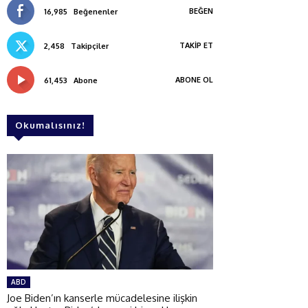
BEĞEN
16,985
Beğenenler
TAKIP ET
2,458
Takipçiler
ABONE OL
61,453
Abone
Okumalısınız!
ABD
Joe Biden’ın kanserle mücadelesine ilişkin