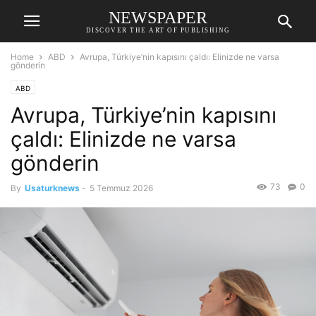
NEWSPAPER
DISCOVER THE ART OF PUBLISHING
Home
ABD
Avrupa, Türkiye’nin kapısını çaldı: Elinizde ne varsa
gönderin
ABD
Avrupa, Türkiye’nin kapısını
çaldı: Elinizde ne varsa
gönderin
73
0
By
Usaturknews
-
5 Temmuz 2026