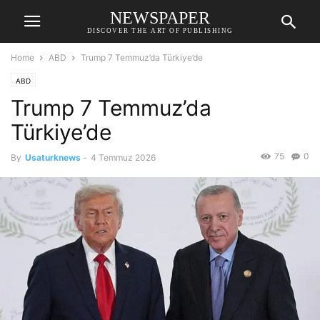
NEWSPAPER
DISCOVER THE ART OF PUBLISHING
Home
ABD
Trump 7 Temmuz’da Türkiye’de
ABD
Trump 7 Temmuz’da
Türkiye’de
75
0
By
Usaturknews
-
4 Temmuz 2026