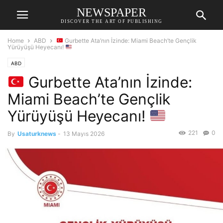
NEWSPAPER
DISCOVER THE ART OF PUBLISHING
Home
ABD
Gurbette Ata’nın İzinde: Miami Beach’te Gençlik
Yürüyüşü Heyecanı!
ABD
Gurbette Ata’nın İzinde:
Miami Beach’te Gençlik
Yürüyüşü Heyecanı!
221
0
By
Usaturknews
-
13 Mayıs 2026