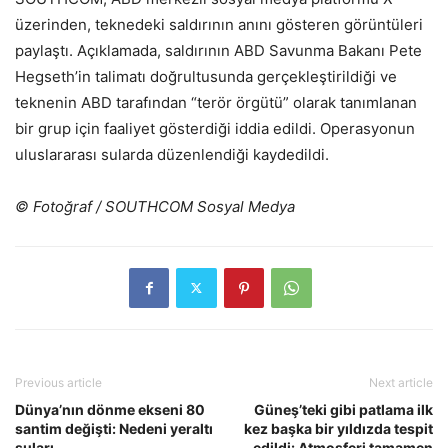
üzerinden, teknedeki saldırının anını gösteren görüntüleri
paylaştı. Açıklamada, saldırının ABD Savunma Bakanı Pete
Hegseth’in talimatı doğrultusunda gerçekleştirildiği ve
teknenin ABD tarafından “terör örgütü” olarak tanımlanan
bir grup için faaliyet gösterdiği iddia edildi. Operasyonun
uluslararası sularda düzenlendiği kaydedildi.
© Fotoğraf / SOUTHCOM Sosyal Medya
Previous article
Next article
Dünya’nın dönme ekseni 80
Güneş’teki gibi patlama ilk
santim değişti: Nedeni yeraltı
kez başka bir yıldızda tespit
suları
edildi: Atmosferi tamamen