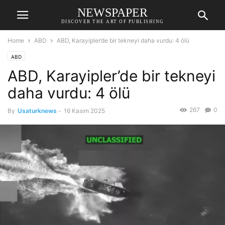
NEWSPAPER
DISCOVER THE ART OF PUBLISHING
Home
ABD
ABD, Karayipler’de bir tekneyi daha vurdu: 4 ölü
ABD
ABD, Karayipler’de bir tekneyi
daha vurdu: 4 ölü
267
0
By
Usaturknews
-
16 Kasım 2025