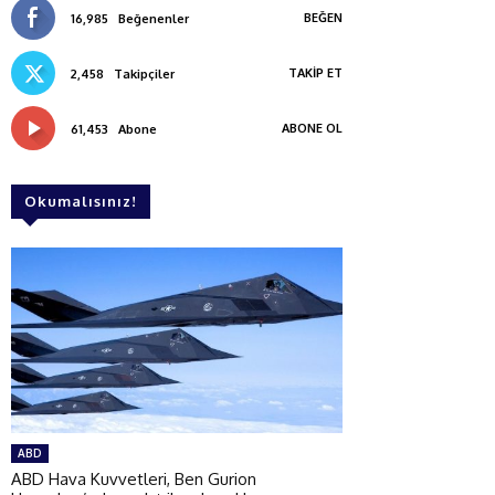
BEĞEN
16,985
Beğenenler
TAKIP ET
2,458
Takipçiler
ABONE OL
61,453
Abone
Okumalısınız!
ABD
ABD Hava Kuvvetleri, Ben Gurion