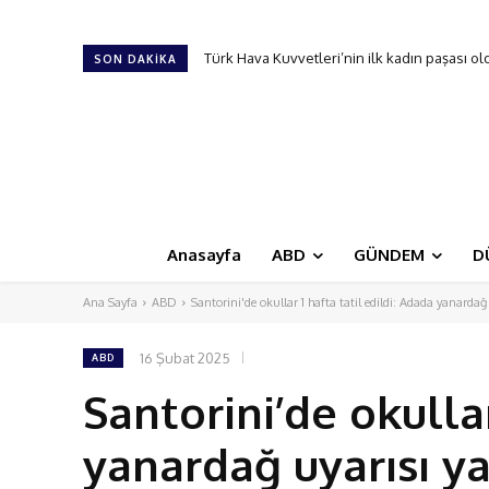
Türk Hava Kuvvetleri’nin ilk kadın paşası oldu
ABD’de Salmonella salgını 27 eyalete yayıl
SON DAKIKA
Anasayfa
ABD
GÜNDEM
D
Ana Sayfa
ABD
Santorini'de okullar 1 hafta tatil edildi: Adada yanardağ 
16 Şubat 2025
ABD
Santorini’de okullar
yanardağ uyarısı ya