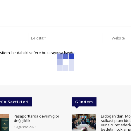
İsim:*
E-
Posta:*
itemi bir dahaki sefere bu tarayıcıya kaydet.
rün Seçtikleri
Gündem
Pasaportlarda devrim gibi
Erdoğan’dan, Mo
değişiklik
suikast planı iddi
Buna cüret ederl
3 Ağustos 2026
bedelini çok ama 