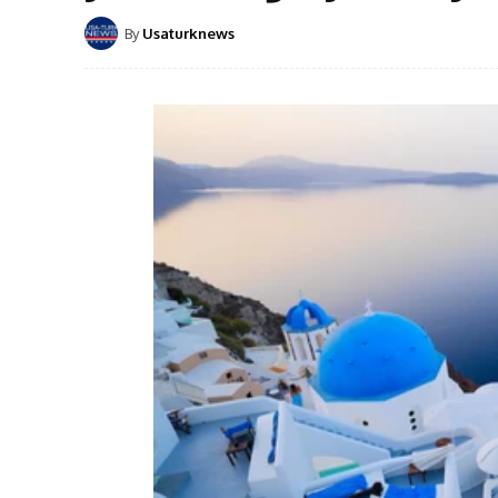
By
Usaturknews