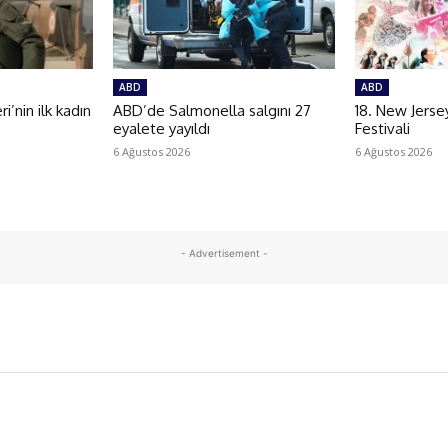
ABD
ABD
i’nin ilk kadın
ABD’de Salmonella salgını 27
18. New Jerse
eyalete yayıldı
Festivali
6 Ağustos 2026
6 Ağustos 2026
- Advertisement -