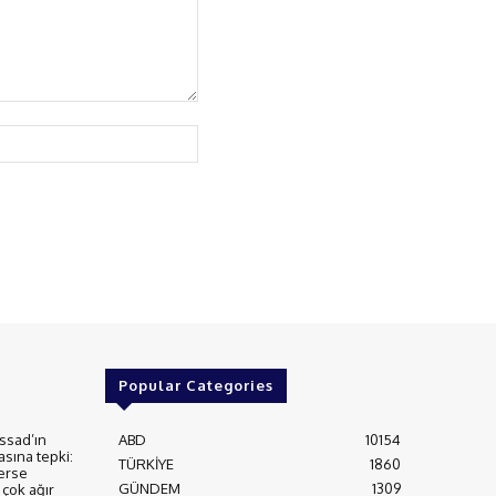
Website:
Popular Categories
ssad’ın
ABD
10154
asına tepki:
TÜRKİYE
1860
erse
GÜNDEM
1309
çok ağır