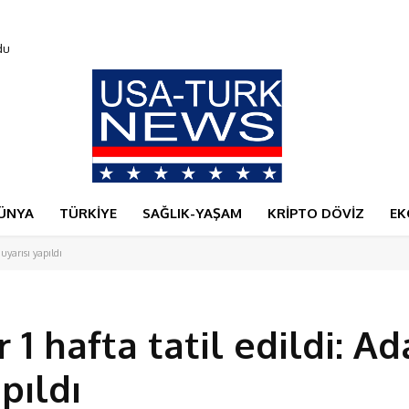
dı
ÜNYA
TÜRKİYE
SAĞLIK-YAŞAM
KRİPTO DÖVİZ
EK
uyarısı yapıldı
 1 hafta tatil edildi: A
pıldı