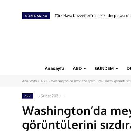
Türk Hava Kuvvetleri’nin ilk kadın paşası oldu
ABD’de Salmonella salgını 27 eyalete yayıld
SON DAKIKA
Anasayfa
ABD
GÜNDEM
D
Ana Sayfa
ABD
Washington'da meydana gelen uçak kazası görüntülerini
5 Şubat 2025
ABD
Washington’da mey
görüntülerini sızdı