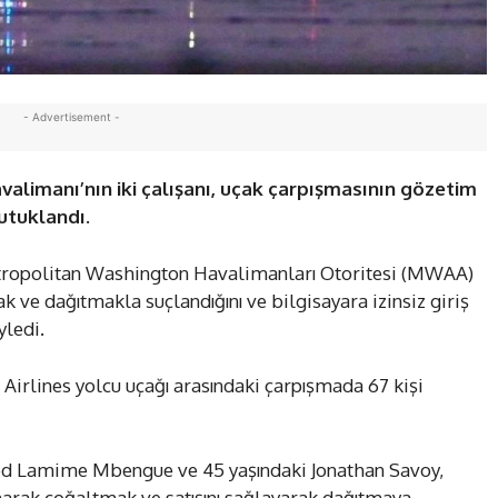
- Advertisement -
limanı’nın iki çalışanı, uçak çarpışmasının gözetim
tutuklandı.
etropolitan Washington Havalimanları Otoritesi (MWAA)
mak ve dağıtmakla suçlandığını ve bilgisayara izinsiz giriş
yledi.
Airlines yolcu uçağı arasındaki çarpışmada 67 kişi
ed Lamime Mbengue ve 45 yaşındaki Jonathan Savoy,
narak çoğaltmak ve satışını sağlayarak dağıtmaya