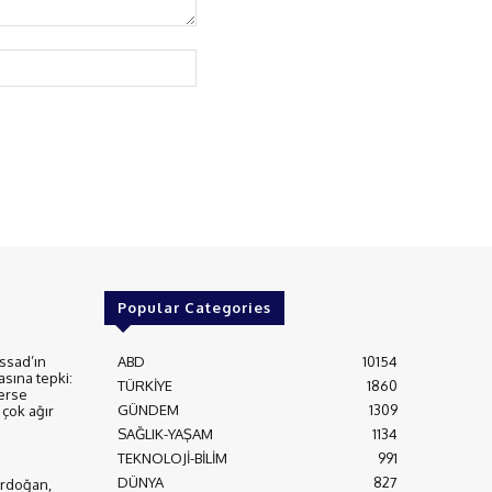
Website:
Popular Categories
ssad’ın
ABD
10154
asına tepki:
TÜRKİYE
1860
erse
GÜNDEM
1309
çok ağır
SAĞLIK-YAŞAM
1134
TEKNOLOJİ-BİLİM
991
DÜNYA
827
rdoğan,