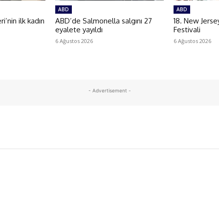
ABD
ABD
i’nin ilk kadın
ABD’de Salmonella salgını 27
18. New Jerse
eyalete yayıldı
Festivali
6 Ağustos 2026
6 Ağustos 2026
- Advertisement -