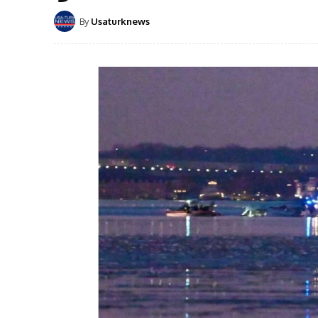
By
Usaturknews