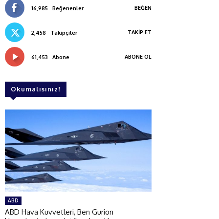
BEĞEN
16,985
Beğenenler
TAKIP ET
2,458
Takipçiler
ABONE OL
61,453
Abone
Okumalısınız!
ABD
ABD Hava Kuvvetleri, Ben Gurion