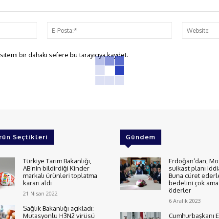
İsim:*
E-
Posta:*
itemi bir dahaki sefere bu tarayıcıya kaydet.
rün Seçtikleri
Gündem
Türkiye Tarım Bakanlığı,
Erdoğan’dan, Mo
AB’nin bildirdiği Kinder
suikast planı iddi
markalı ürünleri toplatma
Buna cüret ederl
kararı aldı
bedelini çok ama 
öderler
21 Nisan 2022
6 Aralık 2023
Sağlık Bakanlığı açıkladı:
Mutasyonlu H3N2 virüsü
Cumhurbaşkanı E