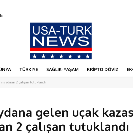
ı
ÜNYA
TÜRKİYE
SAĞLIK-YAŞAM
KRİPTO DÖVİZ
EK
 sızdıran 2 çalışan tutuklandı
dana gelen uçak kazas
ran 2 çalışan tutuklandı