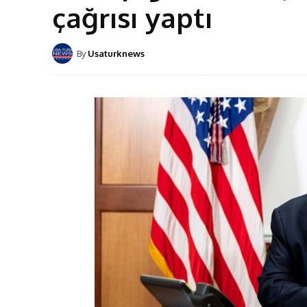
çağrısı yaptı
By
Usaturknews