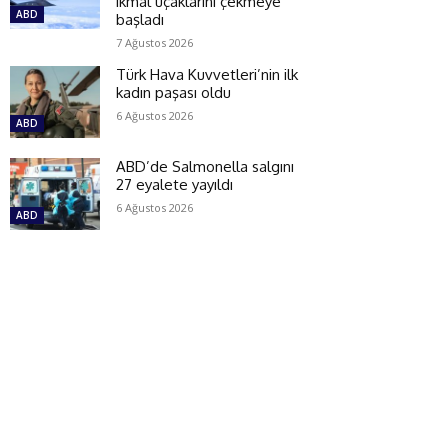
ikmal uçaklarını çekmeye
ABD
başladı
7 Ağustos 2026
Türk Hava Kuvvetleri’nin ilk
kadın paşası oldu
6 Ağustos 2026
ABD
ABD’de Salmonella salgını
27 eyalete yayıldı
6 Ağustos 2026
ABD