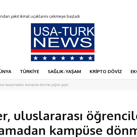
du
ÜNYA
TÜRKİYE
SAĞLIK-YAŞAM
KRİPTO DÖVİZ
EK
göreve başlamadan kampüse dönme çağrısı yaptı
r, uluslararası öğrenci
lamadan kampüse dön