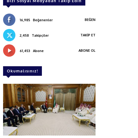
Bizi Sosyal Medyadan Takip Edin
BEĞEN
16,985
Beğenenler
TAKIP ET
2,458
Takipçiler
ABONE OL
61,453
Abone
Okumalısınız!