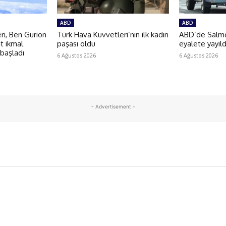
ABD
ABD
i, Ben Gurion
Türk Hava Kuvvetleri’nin ilk kadın
ABD’de Salmon
t ikmal
paşası oldu
eyalete yayıld
 başladı
6 Ağustos 2026
6 Ağustos 2026
- Advertisement -