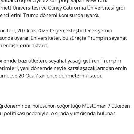
a yabancı öğrenciye ev sahipliği yapan New York
nell Üniversitesi ve Güney California Üniversitesi gibi
rencilerini Trump dönemi konusunda uyardı.
encileri, 20 Ocak 2025’te gerçekleştirilecek yemin
unda uyaran üniversiteler, bu süreçte Trump’ın seyahat
 endişelerini aktardı.
nemde bazı ülkelere seyahat yasağı getiren Trump’ın
netimleri, yeni dönemde neyle karşılaşacaklarından emin
kampüse 20 Ocak’tan önce dönmelerini istedi.
lığı döneminde, nüfusunun çoğunluğu Müslüman 7 ülkeden
u politikası nedeniyle, o sırada yurt dışında bulunan