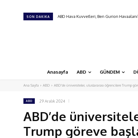
Türk Hava Kuvvetleri’nin ilk kadın paşası ol
SON DAKIKA
Anasayfa
ABD
GÜNDEM
D
Ana Sayfa
ABD
ABD'de üniversiteler, uluslararası öğrencilere Trump 
29 Aralık 2024
ABD
ABD’de üniversitele
Trump göreve baş