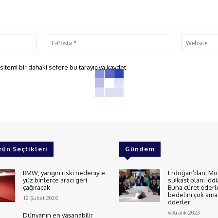
İsim:*
E-
Posta:*
itemi bir dahaki sefere bu tarayıcıya kaydet.
rün Seçtikleri
Gündem
BMW, yangın riski nedeniyle
Erdoğan’dan, Mo
yüz binlerce aracı geri
suikast planı iddi
çağıracak
Buna cüret ederl
bedelini çok ama 
12 Şubat 2026
öderler
6 Aralık 2023
Dünyanın en yaşanabilir