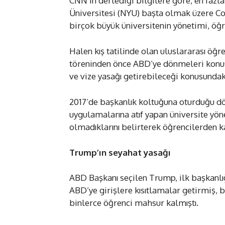
CNN’in derlediği bilgilere göre, en fazl
Üniversitesi (NYU) başta olmak üzere Cor
birçok büyük üniversitenin yönetimi, öğ
Halen kış tatilinde olan uluslararası öğr
töreninden önce ABD’ye dönmeleri konus
ve vize yasağı getirebileceği konusundaki
2017’de başkanlık koltuğuna oturduğu dö
uygulamalarına atıf yapan üniversite yö
olmadıklarını belirterek öğrencilerden 
Trump’ın seyahat yasağı
ABD Başkanı seçilen Trump, ilk başkan
ABD’ye girişlere kısıtlamalar getirmiş, b
binlerce öğrenci mahsur kalmıştı.