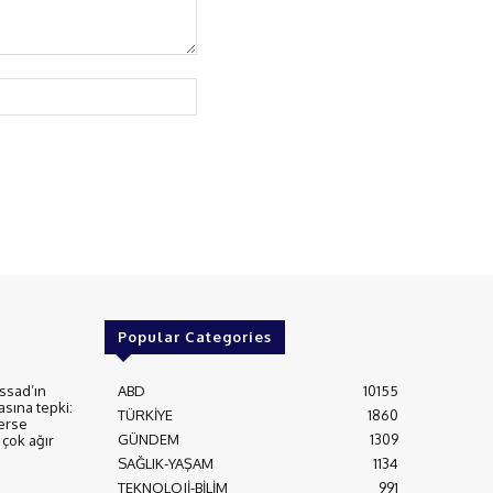
Website:
Popular Categories
ssad’ın
ABD
10155
asına tepki:
TÜRKİYE
1860
erse
GÜNDEM
1309
çok ağır
SAĞLIK-YAŞAM
1134
TEKNOLOJİ-BİLİM
991