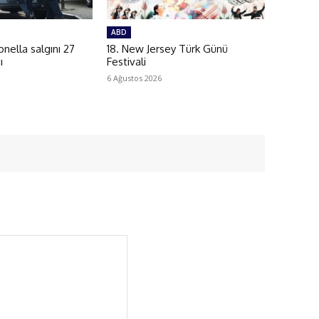
ABD
ella salgını 27
18. New Jersey Türk Günü
ı
Festivali
6 Ağustos 2026