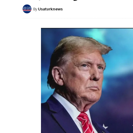
By
Usaturknews