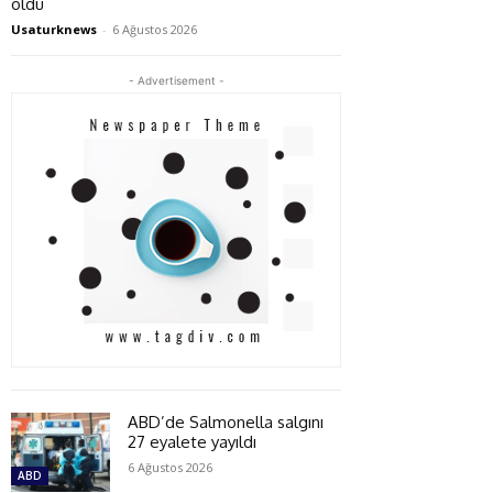
oldu
Usaturknews
-
6 Ağustos 2026
- Advertisement -
ABD’de Salmonella salgını
27 eyalete yayıldı
6 Ağustos 2026
ABD