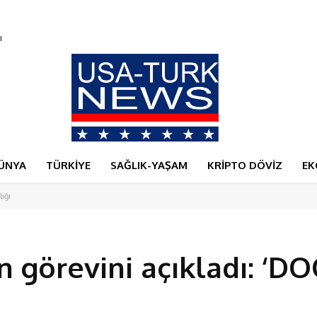
ÜNYA
TÜRKİYE
SAĞLIK-YAŞAM
KRİPTO DÖVİZ
EK
ığı
 görevini açıkladı: ‘DO