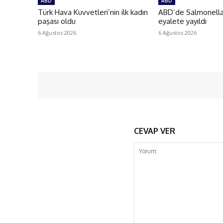
ABD
ABD
Türk Hava Kuvvetleri’nin ilk kadın
ABD’de Salmonella 
paşası oldu
eyalete yayıldı
6 Ağustos 2026
6 Ağustos 2026
CEVAP VER