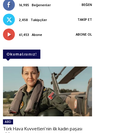
BEĞEN
16,985
Beğenenler
TAKIP ET
2,458
Takipçiler
ABONE OL
61,453
Abone
Okumalısınız!
ABD
Türk Hava Kuvvetleri’nin ilk kadın paşası