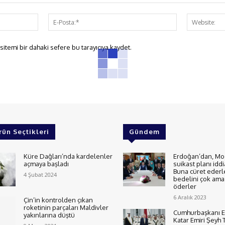
İsim:*
E-
Posta:*
itemi bir dahaki sefere bu tarayıcıya kaydet.
rün Seçtikleri
Gündem
Küre Dağları’nda kardelenler
Erdoğan’dan, Mo
açmaya başladı
suikast planı iddi
Buna cüret ederl
4 Şubat 2024
bedelini çok ama 
öderler
6 Aralık 2023
Çin’in kontrolden çıkan
roketinin parçaları Maldivler
Cumhurbaşkanı E
yakınlarına düştü
Katar Emiri Şeyh 