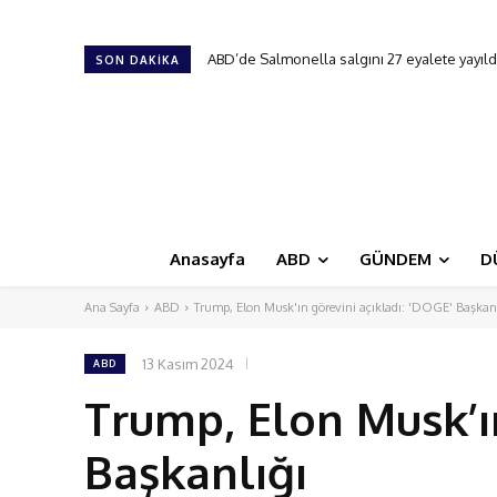
ABD’de Salmonella salgını 27 eyalete yayıldı
18. New Jersey Türk Günü Festivali
SON DAKIKA
Anasayfa
ABD
GÜNDEM
D
Ana Sayfa
ABD
Trump, Elon Musk'ın görevini açıkladı: 'DOGE' Başkanl
13 Kasım 2024
ABD
Trump, Elon Musk’ın
Başkanlığı