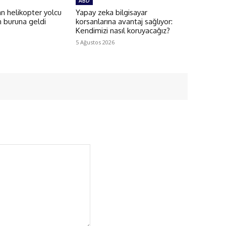
ABD
an helikopter yolcu
Yapay zeka bilgisayar
n buruna geldi
korsanlarına avantaj sağlıyor:
Kendimizi nasıl koruyacağız?
5 Ağustos 2026