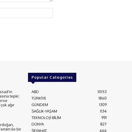
Website:
Popular Categories
ssad’ın
ABD
10153
asına tepki:
TÜRKİYE
1860
erse
GÜNDEM
1309
çok ağır
SAĞLIK-YAŞAM
1134
TEKNOLOJİ-BİLİM
991
DÜNYA
827
rdoğan,
Temim ile bir
SEYAHAT
666