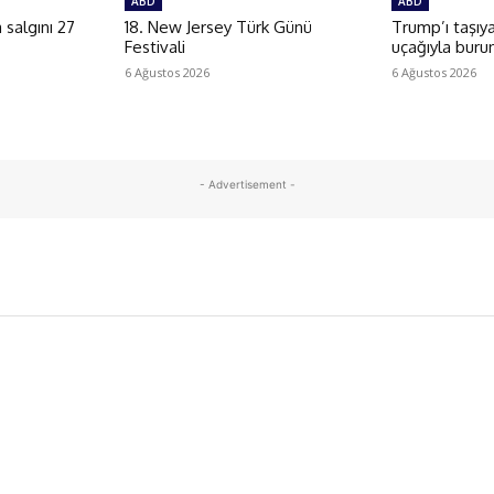
ABD
ABD
salgını 27
18. New Jersey Türk Günü
Trump’ı taşıy
Festivali
uçağıyla buru
6 Ağustos 2026
6 Ağustos 2026
- Advertisement -