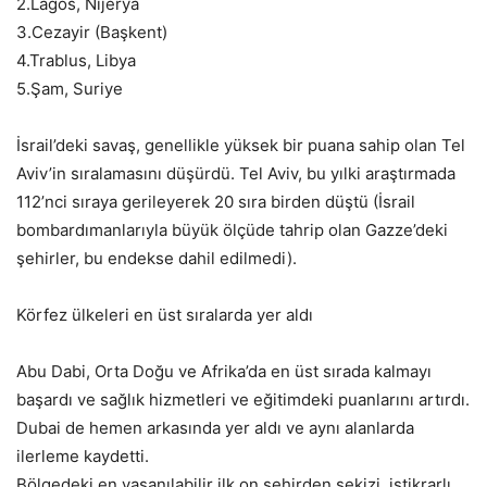
2.Lagos, Nijerya
3.Cezayir (Başkent)
4.Trablus, Libya
5.Şam, Suriye
İsrail’deki savaş, genellikle yüksek bir puana sahip olan Tel
Aviv’in sıralamasını düşürdü. Tel Aviv, bu yılki araştırmada
112’nci sıraya gerileyerek 20 sıra birden düştü (İsrail
bombardımanlarıyla büyük ölçüde tahrip olan Gazze’deki
şehirler, bu endekse dahil edilmedi).
Körfez ülkeleri en üst sıralarda yer aldı
Abu Dabi, Orta Doğu ve Afrika’da en üst sırada kalmayı
başardı ve sağlık hizmetleri ve eğitimdeki puanlarını artırdı.
Dubai de hemen arkasında yer aldı ve aynı alanlarda
ilerleme kaydetti.
Bölgedeki en yaşanılabilir ilk on şehirden sekizi, istikrarlı