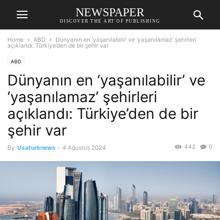
NEWSPAPER
DISCOVER THE ART OF PUBLISHING
Home
ABD
Dünyanın en ‘yaşanılabilir’ ve ‘yaşanılamaz’ şehirleri
açıklandı: Türkiye’den de bir şehir var
ABD
Dünyanın en ‘yaşanılabilir’ ve
‘yaşanılamaz’ şehirleri
açıklandı: Türkiye’den de bir
şehir var
442
0
By
Usaturknews
-
4 Ağustos 2024