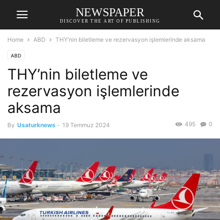
NEWSPAPER
DISCOVER THE ART OF PUBLISHING
Home
ABD
THY’nin biletleme ve rezervasyon işlemlerinde aksama
ABD
THY’nin biletleme ve
rezervasyon işlemlerinde
aksama
495
0
By
Usaturknews
-
19 Temmuz 2024