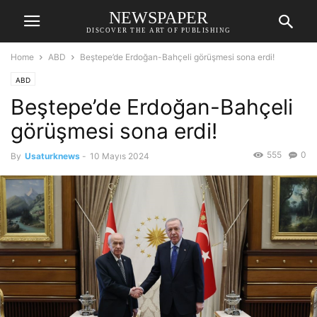
NEWSPAPER
DISCOVER THE ART OF PUBLISHING
Home
ABD
Beştepe’de Erdoğan-Bahçeli görüşmesi sona erdi!
ABD
Beştepe’de Erdoğan-Bahçeli
görüşmesi sona erdi!
555
0
By
Usaturknews
-
10 Mayıs 2024