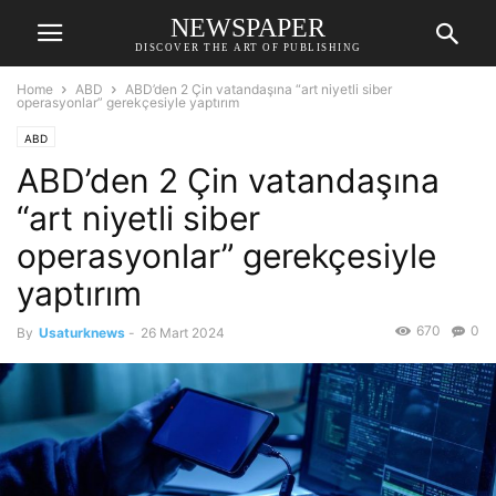
NEWSPAPER
DISCOVER THE ART OF PUBLISHING
Home
ABD
ABD’den 2 Çin vatandaşına “art niyetli siber
operasyonlar” gerekçesiyle yaptırım
ABD
ABD’den 2 Çin vatandaşına
“art niyetli siber
operasyonlar” gerekçesiyle
yaptırım
670
0
By
Usaturknews
-
26 Mart 2024