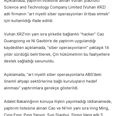
Açıklamada, yaptırım listesine alınan Vuhan Şiaoruicı
Science and Technology Company Limited (Vuhan XRZ)
adlı firmanın “art niyetli siber operasyonları örtbas etmek”
için kullanıldığı ifade edildi.
Vuhan XRZ’nin yanı sıra şirketle bağlantılı “hacker” Cao
Guangzong ve Ni Gaobin’e de yaptırım uygulandığı
kaydedilen açıklamada, “siber operasyonların” yaklaşık 14
yıldır sürdüğü belirtilerek, Çin hükümetinin bu faaliyetlere
destek sağladığı savunuldu.
Açıklamada, “art niyetli siber operasyonlarla ABD’deki
önemli altyapı sektörlerine bağlı kuruluşların hedef
alınması” yaptırımlara gerekçe gösterildi.
Adalet Bakanlığının konuya ilişkin yayımladığı iddianamede,
yaptırım listesine alınan Cao ve Ni’nin yanı sıra Vıng Ming,
Çıng Fıng, Pıng Yaovın, Sun Şiaohui, Şiong Vang adlı 5