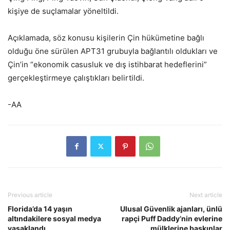
kişiye de suçlamalar yöneltildi.
Açıklamada, söz konusu kişilerin Çin hükümetine bağlı
olduğu öne sürülen APT31 grubuyla bağlantılı oldukları ve
Çin’in “ekonomik casusluk ve dış istihbarat hedeflerini”
gerçekleştirmeye çalıştıkları belirtildi.
-AA
Previous article
Next article
Florida’da 14 yaşın
Ulusal Güvenlik ajanları, ünlü
altındakilere sosyal medya
rapçi Puff Daddy’nin evlerine
yasaklandı
mülklerine baskınlar