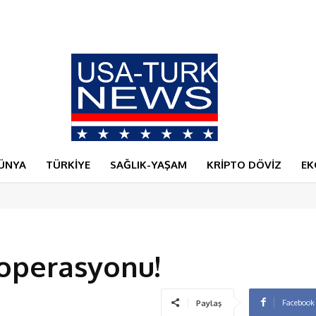
burun buruna geldi
ÜNYA
TÜRKİYE
SAĞLIK-YAŞAM
KRİPTO DÖVİZ
EK
 operasyonu!
Facebook
Paylaş