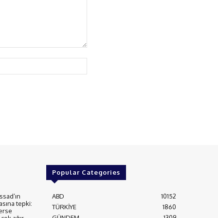
Website:
Popular Categories
ssad’ın
ABD
10152
asına tepki:
TÜRKİYE
1860
erse
GÜNDEM
1309
çok ağır