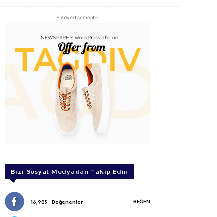
- Advertisement -
Bizi Sosyal Medyadan Takip Edin
BEĞEN
16,985
Beğenenler