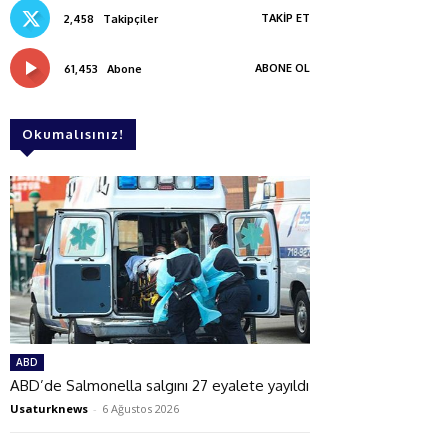
TAKIP ET
2,458
Takipçiler
ABONE OL
61,453
Abone
Okumalısınız!
ABD
ABD’de Salmonella salgını 27 eyalete yayıldı
Usaturknews
-
6 Ağustos 2026