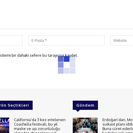
İsim:*
E-
Posta:*
itemi bir dahaki sefere bu tarayıcıya kaydet.
rün Seçtikleri
Gündem
California’da 3 kez ertelenen
Erdoğan’dan, Mo
Coachella festivali, bu yıl
suikast planı iddi
maske ve aşı zorunluluğu
Buna cüret ederl
olmadan düzenlenecek
bedelini çok ama 