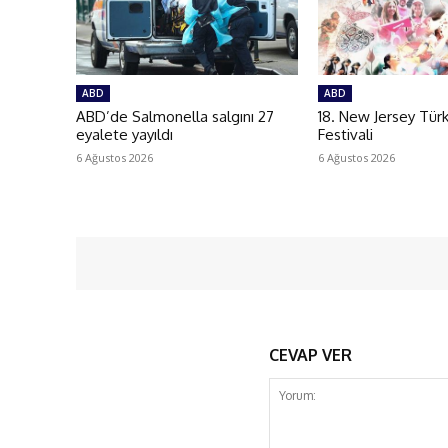
ABD
ABD
ABD’de Salmonella salgını 27
18. New Jersey Tür
eyalete yayıldı
Festivali
6 Ağustos 2026
6 Ağustos 2026
CEVAP VER