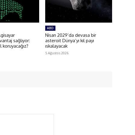
ABD
lgisayar
Nisan 2029’da devasa bir
vantaj sağlıyor:
asteroit Dünya’yı kıl payı
ıl koruyacağız?
ıskalayacak
5 Ağustos 2026