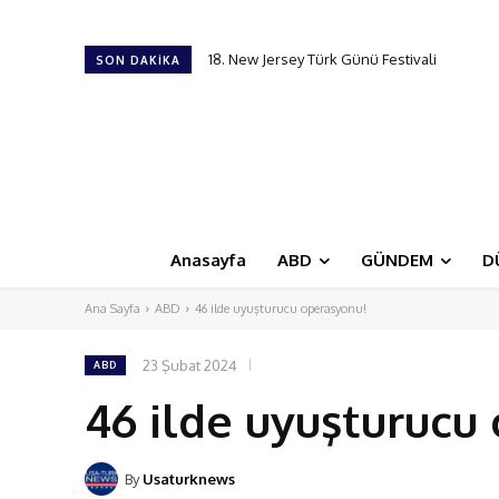
18. New Jersey Türk Günü Festivali
Trump’ı taşıyan helikopter yolcu uçağıyla 
SON DAKIKA
Anasayfa
ABD
GÜNDEM
D
Ana Sayfa
ABD
46 ilde uyuşturucu operasyonu!
23 Şubat 2024
ABD
46 ilde uyuşturucu
By
Usaturknews