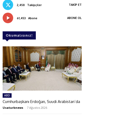
TAKIP ET
2,458
Takipçiler
ABONE OL
61,453
Abone
Okumalısınız!
ABD
Cumhurbaşkanı Erdoğan, Suudi Arabistan’da
Usaturknews
-
7 Ağustos 2026