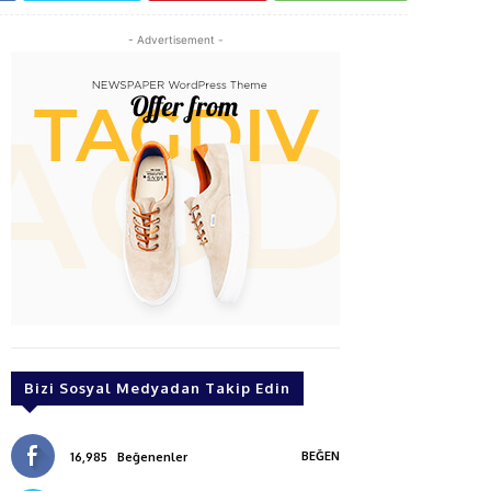
- Advertisement -
Bizi Sosyal Medyadan Takip Edin
BEĞEN
16,985
Beğenenler