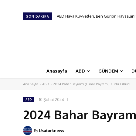
Türk Hava Kuvvetleri’nin ilk kadın paşası ol
SON DAKIKA
Anasayfa
ABD
GÜNDEM
D
Ana Sayfa
ABD
2024 Bahar Bayramı (Lunar Bayramı) Kutlu Olsun!
10 Şubat 2024
ABD
2024 Bahar Bayramı
By
Usaturknews