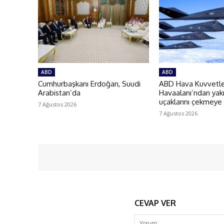
ABD
ABD
Cumhurbaşkanı Erdoğan, Suudi
ABD Hava Kuvvetler
Arabistan’da
Havaalanı’ndan yakı
uçaklarını çekmeye
7 Ağustos 2026
7 Ağustos 2026
CEVAP VER