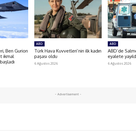
ABD
ABD
i, Ben Gurion
Türk Hava Kuvvetleri’nin ilk kadın
ABD’de Salmon
t ikmal
paşası oldu
eyalete yayıld
 başladı
6 Ağustos 2026
6 Ağustos 2026
- Advertisement -