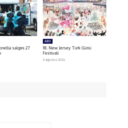
ABD
ella salgını 27
18. New Jersey Türk Günü
ı
Festivali
6 Ağustos 2026