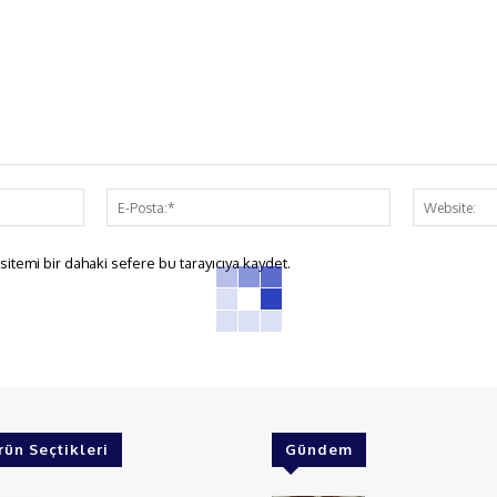
İsim:*
E-
Posta:*
itemi bir dahaki sefere bu tarayıcıya kaydet.
rün Seçtikleri
Gündem