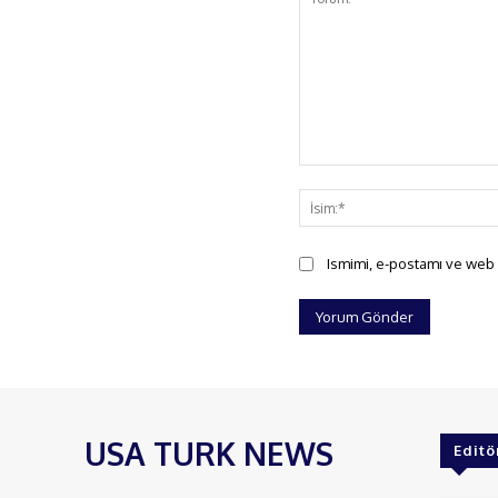
Yorum:
Ismimi, e-postamı ve web s
USA TURK NEWS
Editö