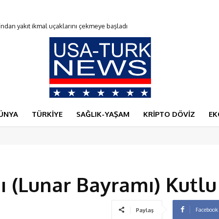
du
ÜNYA
TÜRKİYE
SAĞLIK-YAŞAM
KRİPTO DÖVİZ
EK
 (Lunar Bayramı) Kutlu
Facebook
Paylaş