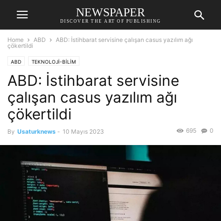
NEWSPAPER
DISCOVER THE ART OF PUBLISHING
Home
ABD
ABD: İstihbarat servisine çalışan casus yazılım ağı
çökertildi
ABD
TEKNOLOJİ-BİLİM
ABD: İstihbarat servisine
çalışan casus yazılım ağı
çökertildi
695
0
By
Usaturknews
-
10 Mayıs 2023