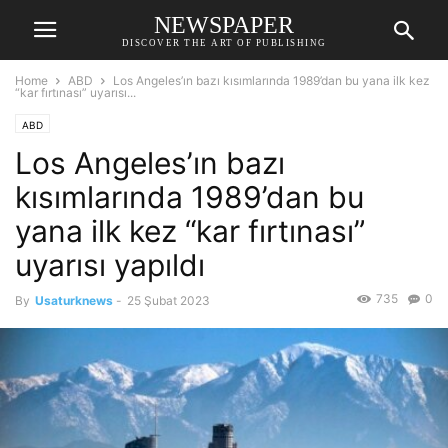
NEWSPAPER
DISCOVER THE ART OF PUBLISHING
Home
ABD
Los Angeles’ın bazı kısımlarında 1989’dan bu yana ilk kez
“kar fırtınası” uyarısı...
ABD
Los Angeles’ın bazı
kısımlarında 1989’dan bu
yana ilk kez “kar fırtınası”
uyarısı yapıldı
735
0
By
Usaturknews
-
25 Şubat 2023