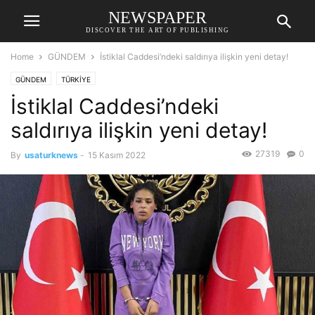
NEWSPAPER
DISCOVER THE ART OF PUBLISHING
Home
GÜNDEM
İstiklal Caddesi’ndeki saldırıya ilişkin yeni detay!
GÜNDEM
TÜRKİYE
İstiklal Caddesi’ndeki
saldırıya ilişkin yeni detay!
27319
0
By
usaturknews
-
15 Kasım 2022