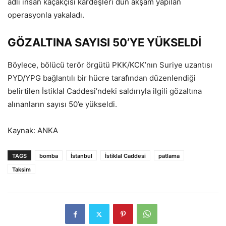
adlı insan kaçakçısı kardeşleri dün akşam yapılan
operasyonla yakaladı.
GÖZALTINA SAYISI 50’YE YÜKSELDİ
Böylece, bölücü terör örgütü PKK/KCK’nın Suriye uzantısı
PYD/YPG bağlantılı bir hücre tarafından düzenlendiği
belirtilen İstiklal Caddesi’ndeki saldırıyla ilgili gözaltına
alınanların sayısı 50’e yükseldi.
Kaynak: ANKA
TAGS
bomba
İstanbul
İstiklal Caddesi
patlama
Taksim