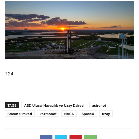
T24
TAGS
ABD Ulusal Havacılık ve Uzay Dairesi
astronot
Falcon 9 roketi
kozmonot
NASA
SpaceX
uzay