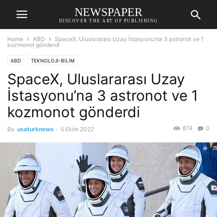
NEWSPAPER
DISCOVER THE ART OF PUBLISHING
Home
ABD
SpaceX, Uluslararası Uzay İstasyonu’na 3 astronot ve 1
kozmonot gönderdi
ABD
TEKNOLOJİ-BİLİM
SpaceX, Uluslararası Uzay
İstasyonu’na 3 astronot ve 1
kozmonot gönderdi
874
0
By
usaturknews
-
5 Ekim 2022