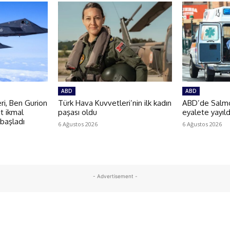
ABD
ABD
i, Ben Gurion
Türk Hava Kuvvetleri’nin ilk kadın
ABD’de Salmon
t ikmal
paşası oldu
eyalete yayıld
 başladı
6 Ağustos 2026
6 Ağustos 2026
- Advertisement -