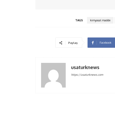
TAGS
kimyasal madde
Facebook
Paylaş
usaturknews
https://usaturknews.com