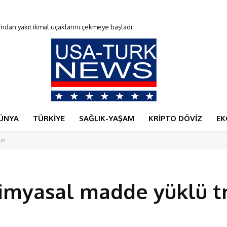
du
ÜNYA
TÜRKİYE
SAĞLIK-YAŞAM
KRİPTO DÖVİZ
EK
gın
kimyasal madde yüklü t