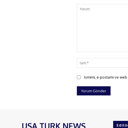
Yorum:
Ismimi, e-postamı ve web s
USA TURK NEWS
Editö