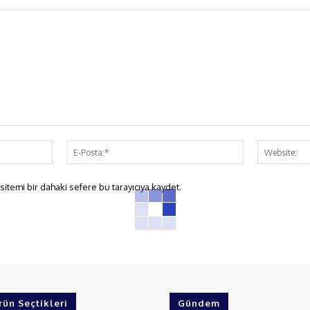
İsim:*
E-
Posta:*
itemi bir dahaki sefere bu tarayıcıya kaydet.
rün Seçtikleri
Gündem