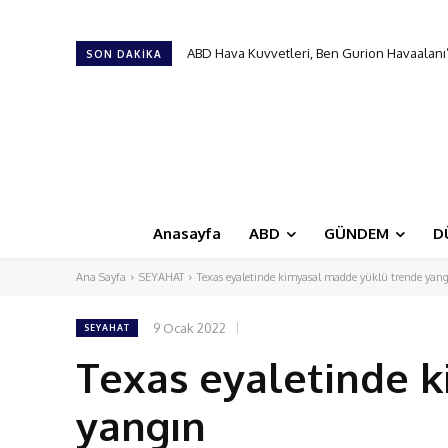
Türk Hava Kuvvetleri’nin ilk kadın paşası ol
SON DAKIKA
Anasayfa
ABD
GÜNDEM
D
Ana Sayfa
SEYAHAT
Texas eyaletinde kimyasal madde yüklü trende yan
9 Ocak 2022
SEYAHAT
Texas eyaletinde 
yangın