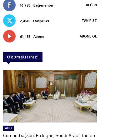
BEĞEN
16,985
Beğenenler
TAKIP ET
2,458
Takipçiler
ABONE OL
61,453
Abone
Okumalısınız!
ABD
Cumhurbaşkanı Erdoğan, Suudi Arabistan’da