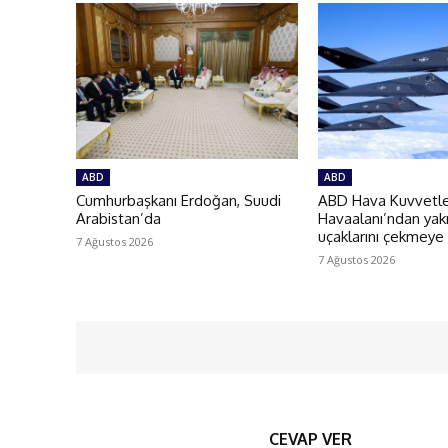
ABD
ABD
Cumhurbaşkanı Erdoğan, Suudi
ABD Hava Kuvvetler
Arabistan’da
Havaalanı’ndan yakı
uçaklarını çekmeye
7 Ağustos 2026
7 Ağustos 2026
CEVAP VER