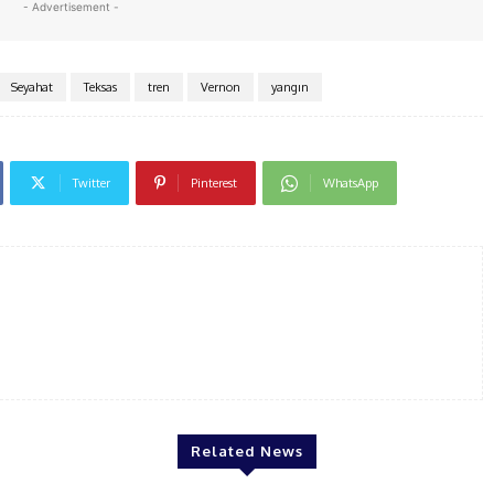
- Advertisement -
Seyahat
Teksas
tren
Vernon
yangın
Twitter
Pinterest
WhatsApp
Related News