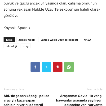
büyük ve güçlü ancak 31 yaşında olan, çalışma ömrünün
sonuna yaklaşan Hubble Uzay Teleskobu’nun halefi olarak
görülüyor.
Kaynak: Sputnık
TAGS
James Webb
James Webb Uzay Teleskobu
NASA
teknoloji
uzay
Previous article
Next article
ABD’de çoban köpeği, polise
Araştırma: Covid-19 vahşi
aracıyla kaza yapan
hayvanlar arasında yayılıyor,
sahibinin yerini gösterdi
gelecekte yeni varyanta