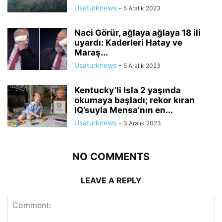
Usaturknews
-
5 Aralık 2023
Naci Görür, ağlaya ağlaya 18 ili
uyardı: Kaderleri Hatay ve
Maraş...
Usaturknews
-
5 Aralık 2023
Kentucky’li Isla 2 yaşında
okumaya başladı; rekor kıran
IQ’suyla Mensa’nın en...
Usaturknews
-
3 Aralık 2023
NO COMMENTS
LEAVE A REPLY