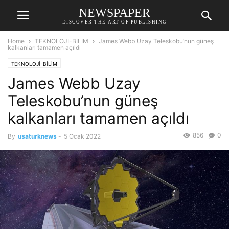
NEWSPAPER
DISCOVER THE ART OF PUBLISHING
Home
TEKNOLOJİ-BİLİM
James Webb Uzay Teleskobu’nun güneş
kalkanları tamamen açıldı
TEKNOLOJİ-BİLİM
James Webb Uzay
Teleskobu’nun güneş
kalkanları tamamen açıldı
856
0
By
usaturknews
-
5 Ocak 2022