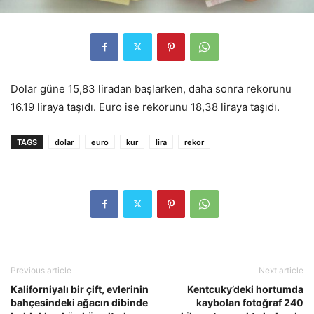
Dolar güne 15,83 liradan başlarken, daha sonra rekorunu
16.19 liraya taşıdı. Euro ise rekorunu 18,38 liraya taşıdı.
TAGS
dolar
euro
kur
lira
rekor
Previous article
Next article
Kaliforniyalı bir çift, evlerinin
Kentcuky’deki hortumda
bahçesindeki ağacın dibinde
kaybolan fotoğraf 240