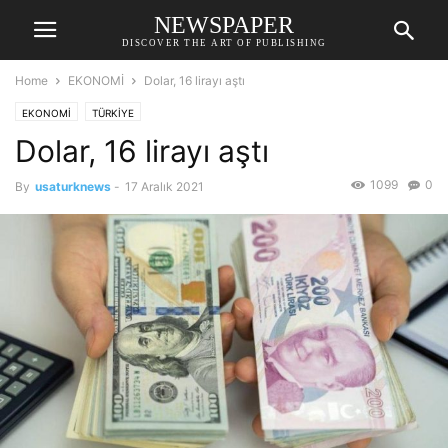
NEWSPAPER
DISCOVER THE ART OF PUBLISHING
Home
EKONOMİ
Dolar, 16 lirayı aştı
EKONOMİ
TÜRKİYE
Dolar, 16 lirayı aştı
1099
0
By
usaturknews
-
17 Aralık 2021