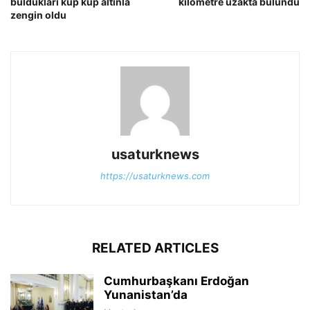
buldukları küp küp altınla
kilometre uzakta bulundu
zengin oldu
usaturknews
https://usaturknews.com
RELATED ARTICLES
Cumhurbaşkanı Erdoğan
Yunanistan’da