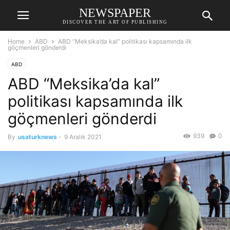
NEWSPAPER
DISCOVER THE ART OF PUBLISHING
Home
ABD
ABD “Meksika’da kal” politikası kapsamında ilk
göçmenleri gönderdi
ABD
ABD “Meksika’da kal”
politikası kapsamında ilk
göçmenleri gönderdi
939
0
By
usaturknews
-
9 Aralık 2021