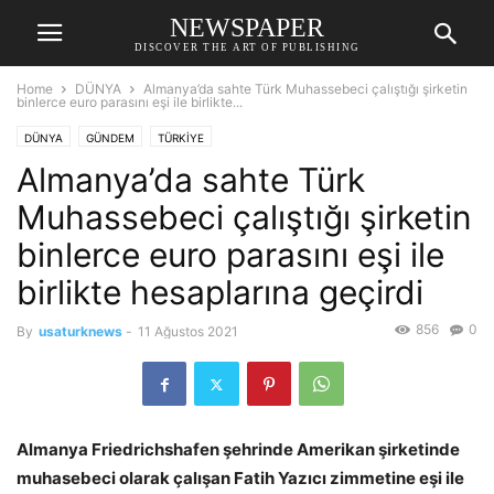
NEWSPAPER
DISCOVER THE ART OF PUBLISHING
Home
DÜNYA
Almanya’da sahte Türk Muhassebeci çalıştığı şirketin
binlerce euro parasını eşi ile birlikte...
DÜNYA
GÜNDEM
TÜRKİYE
Almanya’da sahte Türk
Muhassebeci çalıştığı şirketin
binlerce euro parasını eşi ile
birlikte hesaplarına geçirdi
856
0
By
usaturknews
-
11 Ağustos 2021
Almanya Friedrichshafen şehrinde Amerikan şirketinde
muhasebeci olarak çalışan Fatih Yazıcı zimmetine eşi ile