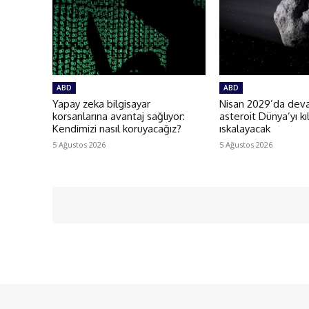
ABD
ABD
Yapay zeka bilgisayar
Nisan 2029’da deva
korsanlarına avantaj sağlıyor:
asteroit Dünya’yı kı
Kendimizi nasıl koruyacağız?
ıskalayacak
5 Ağustos 2026
5 Ağustos 2026