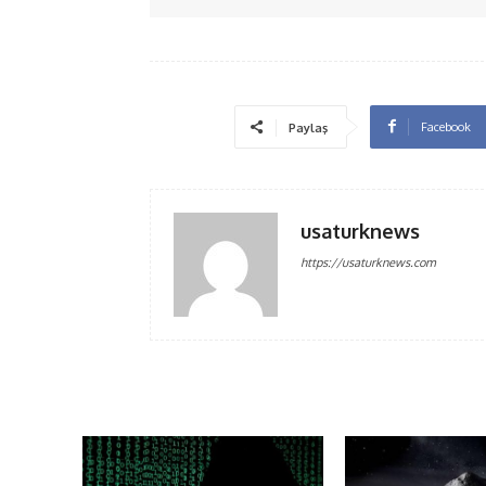
Facebook
Paylaş
usaturknews
https://usaturknews.com