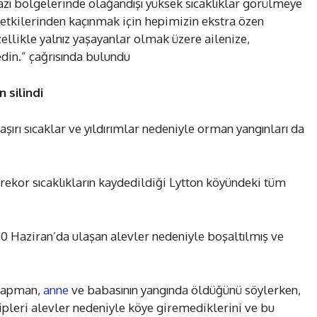
azı bölgelerinde olağandışı yüksek sıcaklıklar görülmeye
i etkilerinden kaçınmak için hepimizin ekstra özen
llikle yalnız yaşayanlar olmak üzere ailenize,
edin.” çağrısında bulundu
 silindi
ırı sıcaklar ve yıldırımlar nedeniyle orman yangınları da
 rekor sıcaklıkların kaydedildiği Lytton köyündeki tüm
 30 Haziran’da ulaşan alevler nedeniyle boşaltılmış ve
Chapman,
anne
ve babasının yangında öldüğünü söylerken,
ipleri alevler nedeniyle köye giremediklerini ve bu