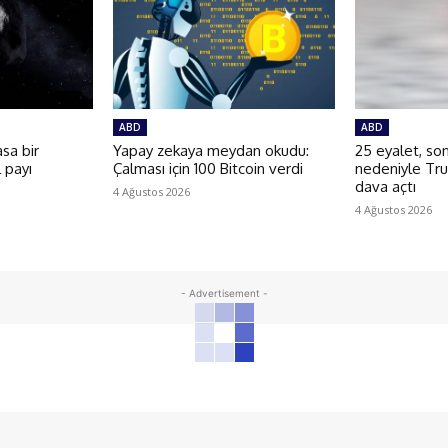
ABD
ABD
sa bir
Yapay zekaya meydan okudu:
25 eyalet, son
l payı
Çalması için 100 Bitcoin verdi
nedeniyle Tr
dava açtı
4 Ağustos 2026
4 Ağustos 2026
- Advertisement -