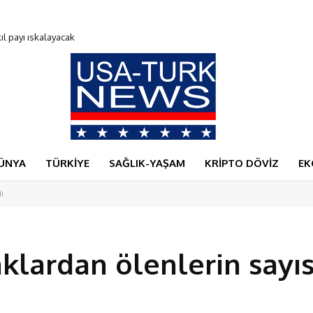
payı ıskalayacak
0 Bitcoin verdi
ÜNYA
TÜRKİYE
SAĞLIK-YAŞAM
KRİPTO DÖVİZ
EK
di
aklardan ölenlerin sayıs