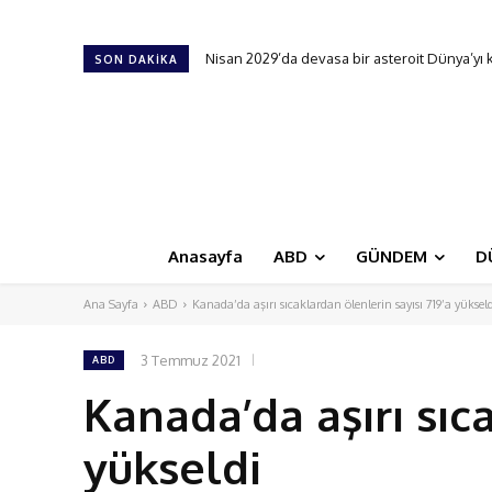
Nisan 2029’da devasa bir asteroit Dünya’yı kıl 
Yapay zekaya meydan okudu: Çalması için 10
SON DAKIKA
Anasayfa
ABD
GÜNDEM
D
Ana Sayfa
ABD
Kanada’da aşırı sıcaklardan ölenlerin sayısı 719’a yüksel
3 Temmuz 2021
ABD
Kanada’da aşırı sıc
yükseldi