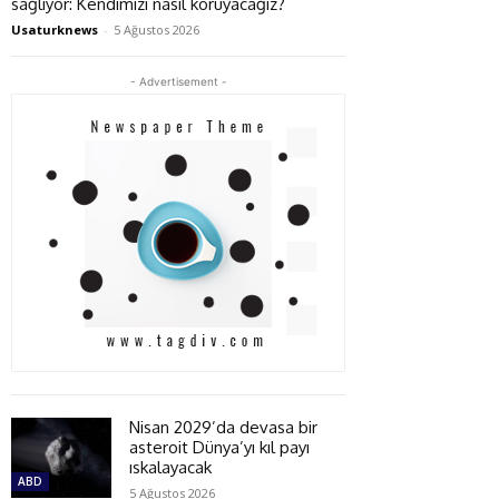
sağlıyor: Kendimizi nasıl koruyacağız?
Usaturknews
-
5 Ağustos 2026
- Advertisement -
Nisan 2029’da devasa bir
asteroit Dünya’yı kıl payı
ıskalayacak
ABD
5 Ağustos 2026