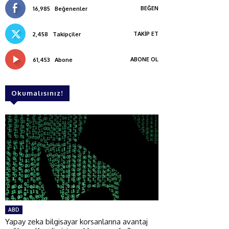
BEĞEN
16,985
Beğenenler
TAKIP ET
2,458
Takipçiler
ABONE OL
61,453
Abone
Okumalısınız!
ABD
Yapay zeka bilgisayar korsanlarına avantaj