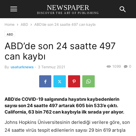
NEWSPAPER
DISCOVER THE ART OF PUBLISHING
Home
ABD
ABD’de son 24 saatte 497 can kaybı
ABD
ABD’de son 24 saatte 497
can kaybı
1099
0
By
usaturknews
-
3 Temmuz 2021
ABD’de COVID-19 salgınında hayatını kaybedenlerin
sayısı son 24 saatte 497 artarak 605 bin 533’e çıktı.
California, 63 bin 762 can kaybıyla ilk sırada yer alıyor.
Johns Hopkins Üniversitesinin derlediği verilere göre, son
24 saatte virüs tespit edilenlerin sayısı 29 bin 619 artışla