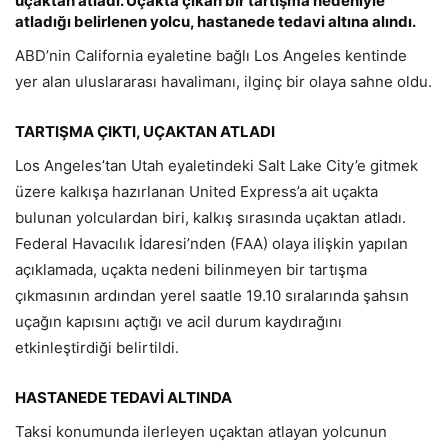
uçaktan atladı. Uçakta çıkan bir tartışma nedeniyle
atladığı belirlenen yolcu, hastanede tedavi altına alındı.
ABD’nin California eyaletine bağlı Los Angeles kentinde
yer alan uluslararası havalimanı, ilginç bir olaya sahne oldu.
TARTIŞMA ÇIKTI, UÇAKTAN ATLADI
Los Angeles’tan Utah eyaletindeki Salt Lake City’e gitmek
üzere kalkışa hazırlanan United Express’a ait uçakta
bulunan yolculardan biri, kalkış sırasında uçaktan atladı.
Federal Havacılık İdaresi’nden (FAA) olaya ilişkin yapılan
açıklamada, uçakta nedeni bilinmeyen bir tartışma
çıkmasının ardından yerel saatle 19.10 sıralarında şahsın
uçağın kapısını açtığı ve acil durum kaydırağını
etkinleştirdiği belirtildi.
HASTANEDE TEDAVİ ALTINDA
Taksi konumunda ilerleyen uçaktan atlayan yolcunun