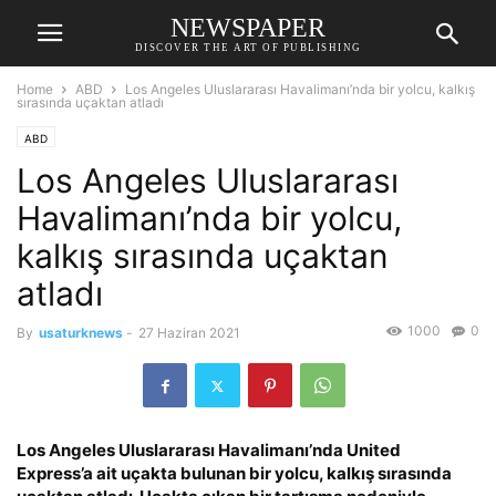
NEWSPAPER
DISCOVER THE ART OF PUBLISHING
Home
ABD
Los Angeles Uluslararası Havalimanı’nda bir yolcu, kalkış
sırasında uçaktan atladı
ABD
Los Angeles Uluslararası
Havalimanı’nda bir yolcu,
kalkış sırasında uçaktan
atladı
1000
0
By
usaturknews
-
27 Haziran 2021
Los Angeles Uluslararası Havalimanı’nda United
Express’a ait uçakta bulunan bir yolcu, kalkış sırasında