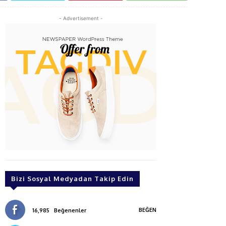
- Advertisement -
Bizi Sosyal Medyadan Takip Edin
BEĞEN
16,985
Beğenenler