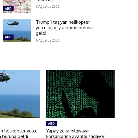
6 Ağustos 2026
ABD
Trump’ı taşıyan helikopter
yolcu uçağıyla burun buruna
geldi
ABD
6 Ağustos 2026
ABD
an helikopter yolcu
Yapay zeka bilgisayar
n buruna geldi
korsanlarına avantaj sağlıyor: