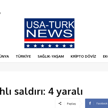
ÜNYA
TÜRKİYE
SAĞLIK-YAŞAM
KRİPTO DÖVİZ
EK
ı saldırı: 4 yaralı
Facebook
Paylaş