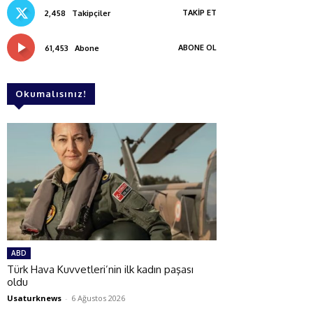
TAKIP ET
2,458
Takipçiler
ABONE OL
61,453
Abone
Okumalısınız!
ABD
Türk Hava Kuvvetleri’nin ilk kadın paşası
oldu
Usaturknews
-
6 Ağustos 2026