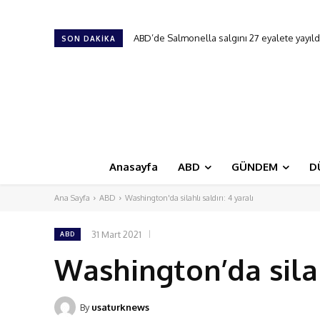
ABD’de Salmonella salgını 27 eyalete yayıldı
18. New Jersey Türk Günü Festivali
SON DAKIKA
Anasayfa
ABD
GÜNDEM
D
Ana Sayfa
ABD
Washington'da silahlı saldırı: 4 yaralı
31 Mart 2021
ABD
Washington’da silahl
By
usaturknews