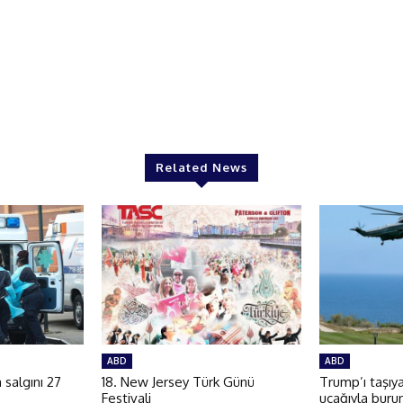
Related News
ABD
ABD
salgını 27
18. New Jersey Türk Günü
Trump’ı taşıy
Festivali
uçağıyla buru