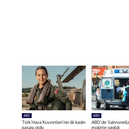
ABD
ABD
Türk Hava Kuvvetleri’nin ilk kadın
ABD’de Salmonella 
paşası oldu
eyalete yayıldı