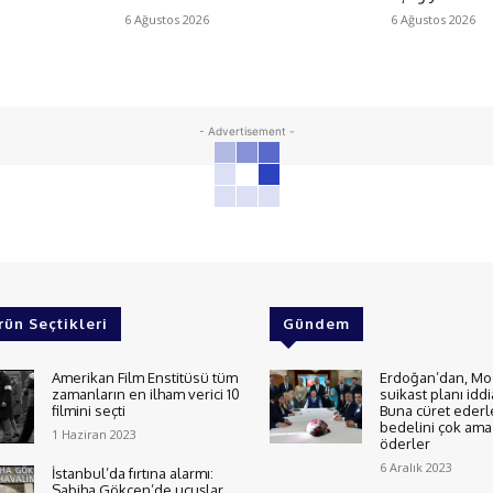
6 Ağustos 2026
6 Ağustos 2026
- Advertisement -
rün Seçtikleri
Gündem
Amerikan Film Enstitüsü tüm
Erdoğan’dan, Mo
zamanların en ilham verici 10
suikast planı iddi
filmini seçti
Buna cüret ederl
bedelini çok ama 
1 Haziran 2023
öderler
6 Aralık 2023
İstanbul’da fırtına alarmı:
Sabiha Gökçen’de uçuşlar