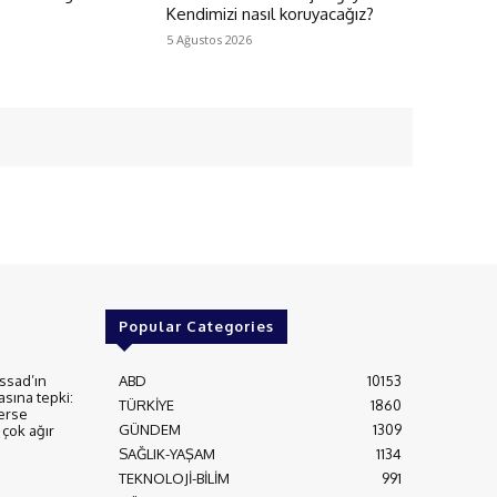
Kendimizi nasıl koruyacağız?
5 Ağustos 2026
Popular Categories
ssad’ın
ABD
10153
asına tepki:
TÜRKİYE
1860
erse
GÜNDEM
1309
çok ağır
SAĞLIK-YAŞAM
1134
TEKNOLOJİ-BİLİM
991